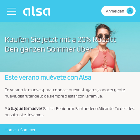
Zum Hauptinhalt springen
Toggle navigation
Anmelden
Kaufen Sie jetzt mit a 20% Rabatt
Den ganzen Sommer über
Este verano muévete con Alsa
En verano te mueves para: conocer nuevos lugares, conocer gente
nueva, disfrutar de lo de siempre o estar con la familia.
Y a ti, ¿qué te mueve?
Galicia, Benidorm, Santander o Alicante. Tú decides,
nosotros te llevamos.
Home
Sommer
Logo Alsa