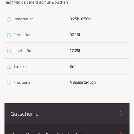
nach Merida bereits ab nur € buchen
i
e
Reisedauer
0:25h-0:50h
z
u
Erster Bus
07:10h
s
t
Letzter Bus
17:25h
i
m
Strecke
Km
m
e
Frequenz
4 Busse täglich
n
*
Gutscheine