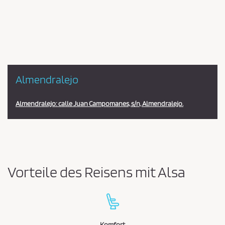
la
estación
Almendralejo
Almendralejo: calle Juan Campomanes, s/n, Almendralejo.
Vorteile des Reisens mit Alsa
Komfort