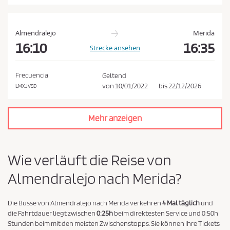
a
t
e
Almendralejo
Merida
n
16:10
16:35
Strecke ansehen
s
c
Frecuencia
Geltend
h
von
10/01/2022
bis
22/12/2026
LMXJVSD
u
t
Mehr anzeigen
z
r
i
Wie verläuft die Reise von
c
Almendralejo nach Merida?
h
t
l
Die Busse von Almendralejo nach Merida verkehren
4 Mal täglich
und
die Fahrtdauer liegt zwischen
0:25h
beim direktesten Service und 0:50h
i
Stunden beim mit den meisten Zwischenstopps. Sie können Ihre Tickets
n