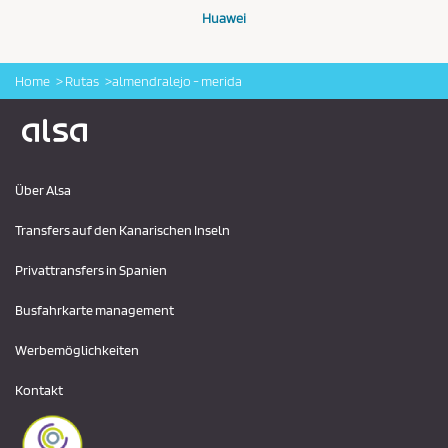
Huawei
Home
Rutas
almendralejo - merida
Logo Alsa
Über Alsa
Transfers auf den Kanarischen Inseln
Privattransfers in Spanien
Busfahrkarte management
Werbemöglichkeiten
Kontakt