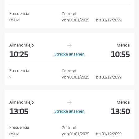
e
h
d
e
Frecuencia
Geltend
n
i
von
01/01/2025
bis
31/12/2099
LMXJV
n
g
u
Almendralejo
Merida
n
10:25
10:55
Strecke ansehen
g
e
Frecuencia
Geltend
n
von
01/01/2025
bis
31/12/2099
S
u
n
d
Almendralejo
Merida
d
13:05
13:50
Strecke ansehen
e
r
Frecuencia
Geltend
D
von
01/01/2025
bis
31/12/2099
LMXJV