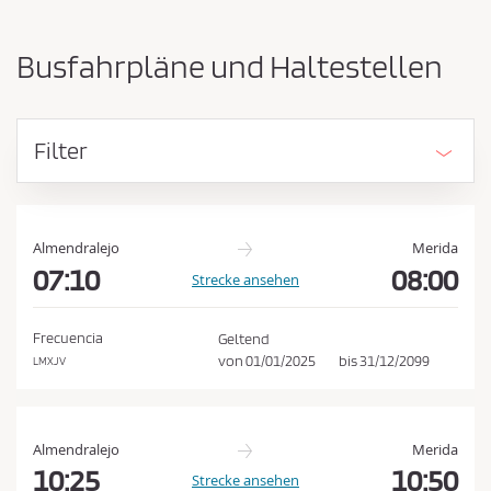
-
ü
u
s
n
Busfahrpläne und Haltestellen
d
s
A
e
n
n
k
Filter
u
d
n
e
f
n
t
E
s
Almendralejo
Merida
o
07:10
08:00
i
Strecke ansehen
r
n
t
k
v
Frecuencia
Geltend
e
a
von
01/01/2025
bis
31/12/2099
LMXJV
r
u
t
f
a
u
s
Almendralejo
Merida
s
b
10:25
10:50
Strecke ansehen
c