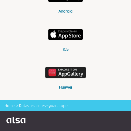
Android
iOS
Huawei
Home
Rutas
caceres - guadalupe
Logo Alsa