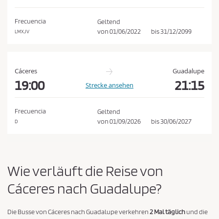
e
h
d
e
Frecuencia
Geltend
n
i
von
01/06/2022
bis
31/12/2099
LMXJV
n
g
u
Cáceres
Guadalupe
n
19:00
21:15
Strecke ansehen
g
e
Frecuencia
Geltend
n
von
01/09/2026
bis
30/06/2027
D
u
n
d
Wie verläuft die Reise von
d
e
Cáceres nach Guadalupe?
r
D
Die Busse von Cáceres nach Guadalupe verkehren
2 Mal täglich
und die