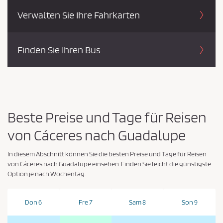
i
Verwalten Sie Ihre Fahrkarten
e
z
Finden Sie Ihren Bus
u
s
t
i
m
Beste Preise und Tage für Reisen
m
e
von Cáceres nach Guadalupe
n
*
In diesem Abschnitt können Sie die besten Preise und Tage für Reisen
von Cáceres nach Guadalupe einsehen. Finden Sie leicht die günstigste
Option je nach Wochentag.
Don 6
Fre 7
Sam 8
Son 9