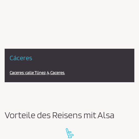
Pareja
en
la
estación
Cáceres
Caceres: calle Túnez, 4, Caceres.
Vorteile des Reisens mit Alsa