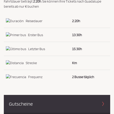
a
Fahrtdauer beträgt
2:20h
. Sie können Ihre Tickets nach Guadalupe
bereits ab nur € buchen
t
e
n
Reisedauer
2:20h
s
c
Erster Bus
13:30h
h
u
Letzter Bus
15:30h
t
z
Strecke
Km
r
i
Frequenz
2 Busse täglich
c
h
t
l
Gutscheine
i
n