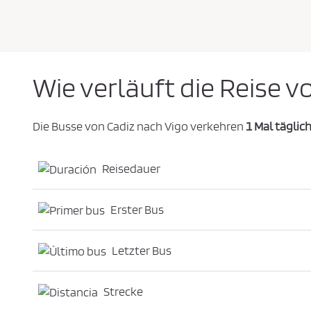
i
c
h
t
l
i
n
i
Wie verläuft die Reise v
e
z
u
s
t
Die Busse von Cadiz nach Vigo verkehren
i
1 Mal täglic
m
m
e
n
Reisedauer
*
Erster Bus
Letzter Bus
Strecke