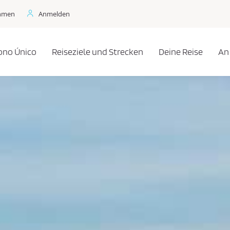
ehmen
Anmelden
ono Único
Reiseziele und Strecken
Deine Reise
An