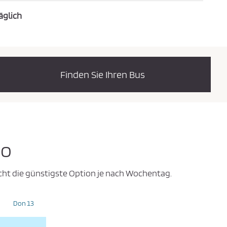
äglich
Finden Sie Ihren Bus
go
icht die günstigste Option je nach Wochentag.
Don 13