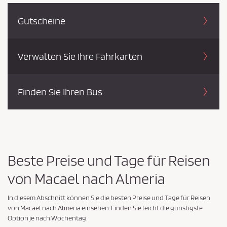
a
t
Gutscheine
e
n
s
Verwalten Sie Ihre Fahrkarten
c
h
Finden Sie Ihren Bus
u
t
z
r
i
Beste Preise und Tage für Reisen
c
h
von Macael nach Almeria
t
In diesem Abschnitt können Sie die besten Preise und Tage für Reisen
l
von Macael nach Almeria einsehen. Finden Sie leicht die günstigste
i
Option je nach Wochentag.
n