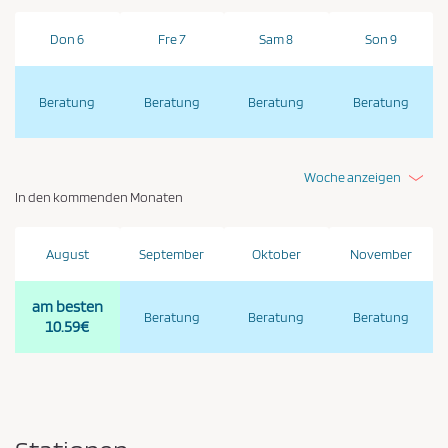
i
Don 6
Fre 7
Sam 8
Son 9
e
z
u
Beratung
Beratung
Beratung
Beratung
s
t
Woche anzeigen
i
In den kommenden Monaten
m
m
August
September
Oktober
November
e
n
am besten
*
Beratung
Beratung
Beratung
10.59€