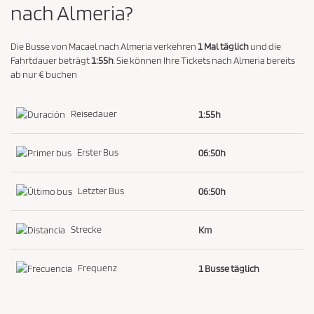
e
nach Almeria?
h
d
e
n
i
Die Busse von Macael nach Almeria verkehren
1 Mal täglich
und die
n
Fahrtdauer beträgt
1:55h
. Sie können Ihre Tickets nach Almeria bereits
ab nur € buchen
g
u
Reisedauer
1:55h
n
g
e
Erster Bus
06:50h
n
u
Letzter Bus
06:50h
n
d
Strecke
Km
d
e
Frequenz
1 Busse täglich
r
D