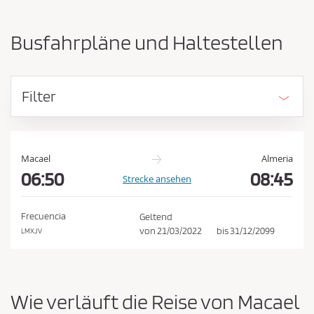
-
ü
u
s
n
Busfahrpläne und Haltestellen
d
s
A
e
n
n
k
Filter
u
d
n
e
f
n
t
E
s
Macael
Almeria
o
06:50
08:45
i
Strecke ansehen
r
n
t
k
v
Frecuencia
Geltend
e
a
von
21/03/2022
bis
31/12/2099
LMXJV
r
u
t
f
a
u
s
Wie verläuft die Reise von Macael
s
b
c