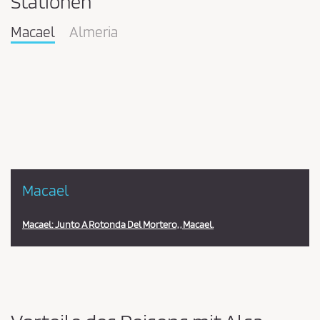
Stationen
Macael
Almeria
Pareja
en
la
estación
Macael
Macael: Junto A Rotonda Del Mortero, , Macael.