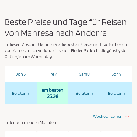
i
e
Beste Preise und Tage für Reisen
z
von Manresa nach Andorra
u
s
In diesem Abschnitt können Sie die besten Preise und Tage für Reisen
t
von Manresa nach Andorra einsehen. Finden Sie leicht die günstigste
i
Option je nach Wochentag.
m
m
Don 6
Fre 7
Sam 8
Son 9
e
n
am besten
Beratung
Beratung
Beratung
*
25.2€
Woche anzeigen
In den kommenden Monaten