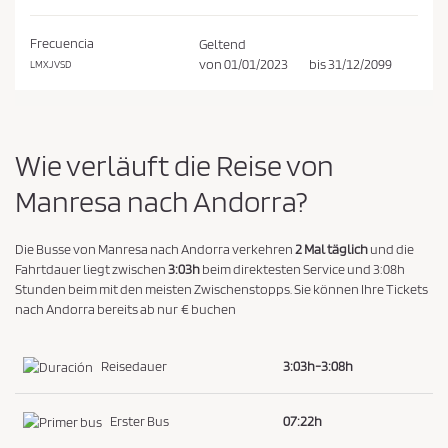
e
h
d
e
Frecuencia
Geltend
n
i
von
01/01/2023
bis
31/12/2099
LMXJVSD
n
g
u
Wie verläuft die Reise von
n
g
Manresa nach Andorra?
e
n
Die Busse von Manresa nach Andorra verkehren
2 Mal täglich
und die
u
Fahrtdauer liegt zwischen
3:03h
beim direktesten Service und 3:08h
Stunden beim mit den meisten Zwischenstopps. Sie können Ihre Tickets
n
nach Andorra bereits ab nur € buchen
d
d
Reisedauer
3:03h-3:08h
e
r
Erster Bus
07:22h
D