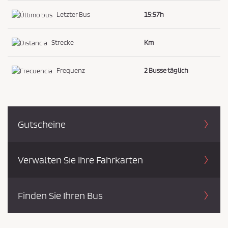
a
t
Letzter Bus
15:57h
e
n
Strecke
Km
s
c
Frequenz
2 Busse täglich
h
u
t
z
Gutscheine
r
i
Verwalten Sie Ihre Fahrkarten
c
h
t
Finden Sie Ihren Bus
l
i
n