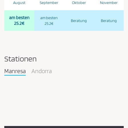
August
September
Oktober
November
am besten
am besten
Beratung
Beratung
25.2€
25.2€
Stationen
Manresa
Andorra
Pareja
en
la
estación