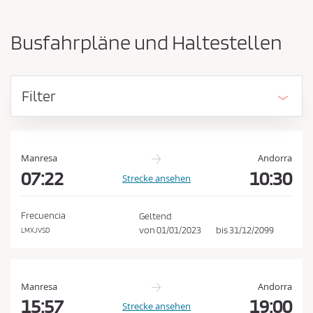
-
ü
u
s
n
Busfahrpläne und Haltestellen
d
s
A
e
n
n
k
Filter
u
d
n
e
f
n
t
E
s
Manresa
Andorra
o
07:22
10:30
i
Strecke ansehen
r
n
t
k
v
Frecuencia
Geltend
e
a
von
01/01/2023
bis
31/12/2099
LMXJVSD
r
u
t
f
a
u
s
Manresa
Andorra
s
b
15:57
19:00
Strecke ansehen
c