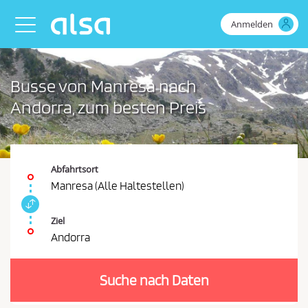
Zum Hauptinhalt springen
Anmelden
Toggle navigation
Busse von Manresa nach
Andorra, zum besten Preis
Abfahrtsort
Manresa (Alle Haltestellen)
A
b
Ziel
f
Andorra
a
S
h
i
r
Suche nach Daten
e
t
s
m