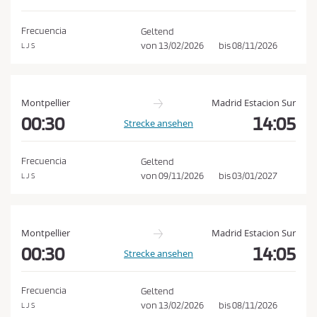
e
h
d
e
Frecuencia
Geltend
n
i
von
13/02/2026
bis
08/11/2026
L J S
n
g
u
Montpellier
Madrid Estacion Sur
n
00:30
14:05
Strecke ansehen
g
e
Frecuencia
Geltend
n
von
09/11/2026
bis
03/01/2027
L J S
u
n
d
Montpellier
Madrid Estacion Sur
d
00:30
14:05
Strecke ansehen
e
r
Frecuencia
Geltend
D
von
13/02/2026
bis
08/11/2026
L J S