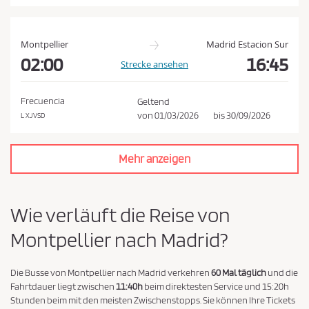
a
t
e
Montpellier
Madrid Estacion Sur
n
02:00
16:45
Strecke ansehen
s
c
Frecuencia
Geltend
h
von
01/03/2026
bis
30/09/2026
L XJVSD
u
t
Mehr anzeigen
z
r
i
Wie verläuft die Reise von
c
Montpellier nach Madrid?
h
t
l
Die Busse von Montpellier nach Madrid verkehren
60 Mal täglich
und die
Fahrtdauer liegt zwischen
11:40h
beim direktesten Service und 15:20h
i
Stunden beim mit den meisten Zwischenstopps. Sie können Ihre Tickets
n