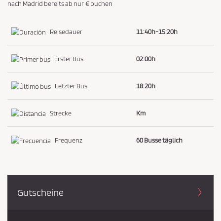
nach Madrid bereits ab nur € buchen
i
e
Reisedauer
11:40h-15:20h
z
u
Erster Bus
02:00h
s
t
Letzter Bus
18:20h
i
m
Strecke
Km
m
e
n
Frequenz
60 Busse täglich
*
Gutscheine