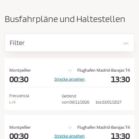
-
ü
u
s
n
Busfahrpläne und Haltestellen
d
s
A
e
n
n
k
Filter
u
d
n
e
f
n
t
E
s
Montpellier
Flughafen Madrid-Barajas T4
o
00:30
13:30
i
Strecke ansehen
r
n
t
k
v
Frecuencia
Geltend
e
a
von
09/11/2026
bis
03/01/2027
L J S
r
u
t
f
a
u
s
Montpellier
Flughafen Madrid-Barajas T4
s
b
00:30
13:30
Strecke ansehen
c