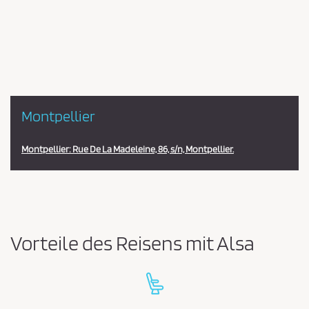
en
la
estación
Montpellier
Montpellier: Rue De La Madeleine, 86, s/n, Montpellier.
Vorteile des Reisens mit Alsa