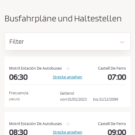
-
ü
u
s
n
Busfahrpläne und Haltestellen
d
s
A
e
n
n
k
Filter
u
d
n
e
f
n
t
E
s
Motril Estación De Autobuses
Castell De Ferro
o
06:30
07:00
i
Strecke ansehen
r
n
t
k
v
Frecuencia
Geltend
e
a
von
01/01/2023
bis
31/12/2099
LMXJVS
r
u
t
f
a
u
s
Motril Estación De Autobuses
Castell De Ferro
s
b
08:30
09:00
Strecke ansehen
c