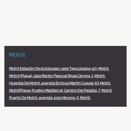
Pareja
en
la
estación
Motril
Motril Estación De Autobuses: calle Tegucigalpa, s/n, Motril.
Motril (Playa): calle Rector Pascual Rivas Carrera, 1, Motril.
Hospital De Motril: avenida Enrique Martin Cuevas, 63, Motril.
Motril(Playa-Pueblo Mediterra): Camino Del Pelaillo, 7, Motril.
Puerto De Motril: avenida Julio Moreno, 5, Motril.