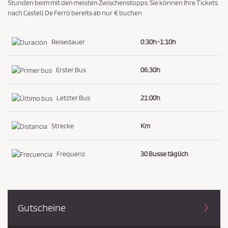
Stunden beim mit den meisten Zwischenstopps. Sie können Ihre Tickets
i
nach Castell De Ferro bereits ab nur € buchen
e
z
Reisedauer
0:30h-1:10h
u
s
Erster Bus
06:30h
t
i
Letzter Bus
21:00h
m
m
Strecke
Km
e
n
Frequenz
30 Busse täglich
*
Gutscheine