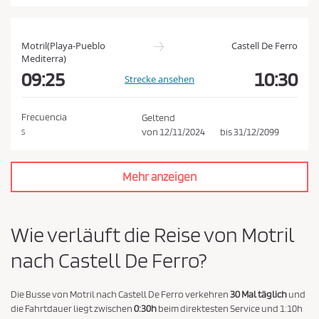
a
t
e
Motril(Playa-Pueblo
Castell De Ferro
n
Mediterra)
09:25
10:30
s
Strecke ansehen
c
h
Frecuencia
Geltend
u
von
12/11/2024
bis
31/12/2099
S
t
z
Mehr anzeigen
r
i
c
Wie verläuft die Reise von Motril
h
nach Castell De Ferro?
t
l
Die Busse von Motril nach Castell De Ferro verkehren
30 Mal täglich
und
i
die Fahrtdauer liegt zwischen
0:30h
beim direktesten Service und 1:10h
n