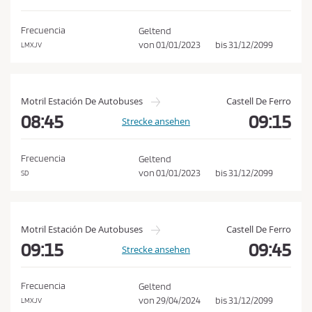
e
h
d
e
Frecuencia
Geltend
n
i
von
01/01/2023
bis
31/12/2099
LMXJV
n
g
u
Motril Estación De Autobuses
Castell De Ferro
n
08:45
09:15
Strecke ansehen
g
e
Frecuencia
Geltend
n
von
01/01/2023
bis
31/12/2099
SD
u
n
d
Motril Estación De Autobuses
Castell De Ferro
d
09:15
09:45
Strecke ansehen
e
r
Frecuencia
Geltend
D
von
29/04/2024
bis
31/12/2099
LMXJV