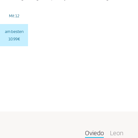
Mit 12
am besten
10.99€
Oviedo
Leon