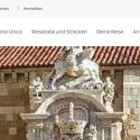
ehmen
Anmelden
ono Único
Reiseziele und Strecken
Deine Reise
An