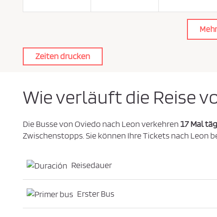
i
c
h
t
Mehr
l
i
n
i
Zeiten drucken
e
z
u
s
t
i
Wie verläuft die Reise 
m
m
e
n
*
Die Busse von Oviedo nach Leon verkehren
17 Mal täg
Zwischenstopps. Sie können Ihre Tickets nach Leon b
Reisedauer
Erster Bus