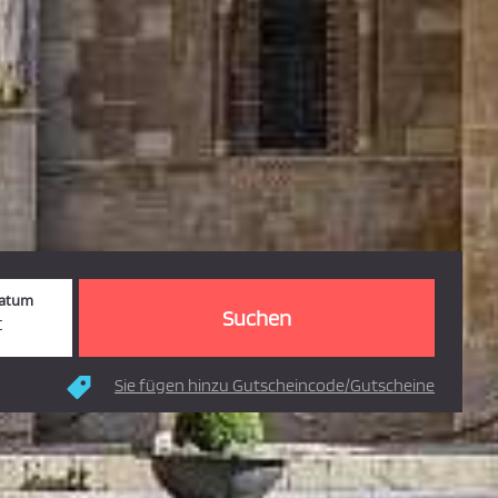
datum
t
en
Sie fügen hinzu Gutscheincode/Gutscheine