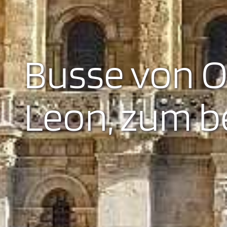
Busse von O
Leon, zum b