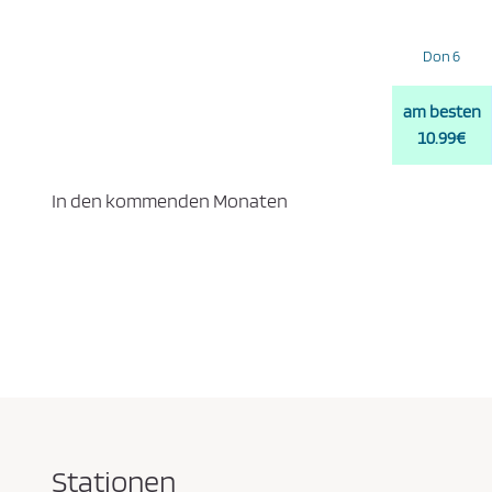
Don 6
am besten
10.99€
In den kommenden Monaten
Stationen