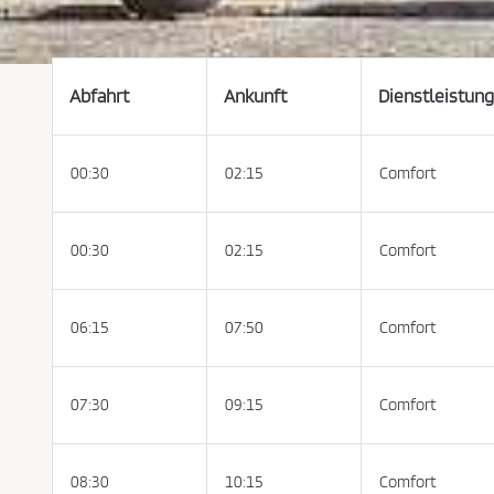
n
k
a
u
f
s
b
Abfahrt
Ankunft
Dienstleistung
e
d
i
n
g
00:30
02:15
Comfort
u
n
g
e
n
u
00:30
02:15
Comfort
n
d
d
e
r
06:15
07:50
Comfort
D
a
t
e
n
07:30
09:15
Comfort
s
c
h
u
t
z
08:30
10:15
Comfort
r