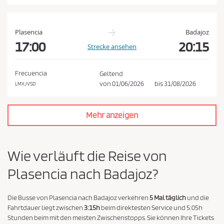
a
t
e
Plasencia
Badajoz
n
17:00
20:15
Strecke ansehen
s
c
Frecuencia
Geltend
h
von
01/06/2026
bis
31/08/2026
LMXJVSD
u
t
Mehr anzeigen
z
r
i
Wie verläuft die Reise von
c
Plasencia nach Badajoz?
h
t
l
Die Busse von Plasencia nach Badajoz verkehren
5 Mal täglich
und die
Fahrtdauer liegt zwischen
3:15h
beim direktesten Service und 5:05h
i
Stunden beim mit den meisten Zwischenstopps. Sie können Ihre Tickets
n