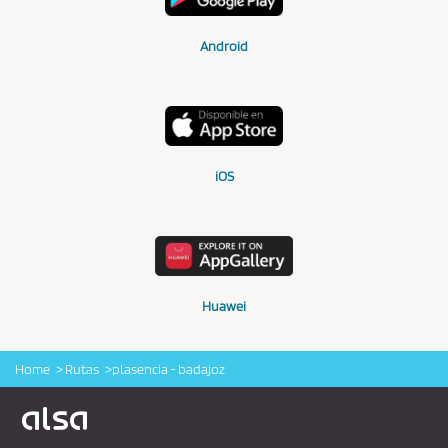
Android
iOS
Huawei
Home
Rutas
plasencia - badajoz
Logo Alsa