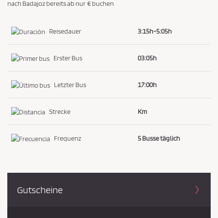
nach Badajoz bereits ab nur € buchen
i
e
Reisedauer
3:15h-5:05h
z
u
Erster Bus
03:05h
s
t
Letzter Bus
17:00h
i
m
Strecke
Km
m
e
n
Frequenz
5 Busse täglich
*
Gutscheine