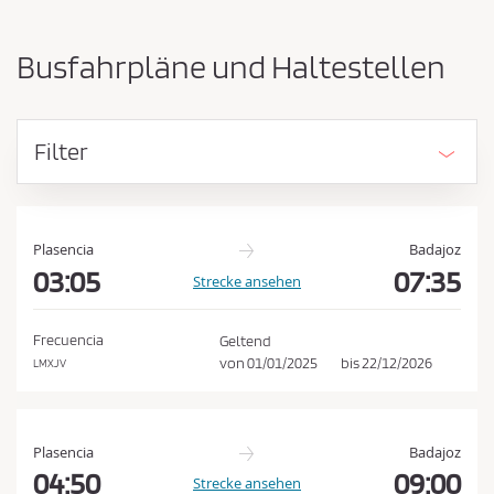
-
ü
u
s
n
Busfahrpläne und Haltestellen
d
s
A
e
n
n
k
Filter
u
d
n
e
f
n
t
E
s
Plasencia
Badajoz
o
03:05
07:35
i
Strecke ansehen
r
n
t
k
v
Frecuencia
Geltend
e
a
von
01/01/2025
bis
22/12/2026
LMXJV
r
u
t
f
a
u
s
Plasencia
Badajoz
s
b
04:50
09:00
Strecke ansehen
c