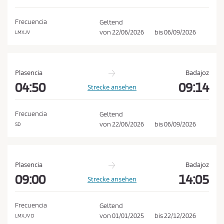
e
h
d
e
Frecuencia
Geltend
n
i
von
22/06/2026
bis
06/09/2026
LMXJV
n
g
u
Plasencia
Badajoz
n
04:50
09:14
Strecke ansehen
g
e
Frecuencia
Geltend
n
von
22/06/2026
bis
06/09/2026
SD
u
n
d
Plasencia
Badajoz
d
09:00
14:05
Strecke ansehen
e
r
Frecuencia
Geltend
D
von
01/01/2025
bis
22/12/2026
LMXJV D