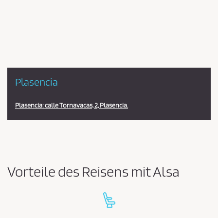
en
la
estación
Plasencia
Plasencia: calle Tornavacas, 2, Plasencia.
Vorteile des Reisens mit Alsa