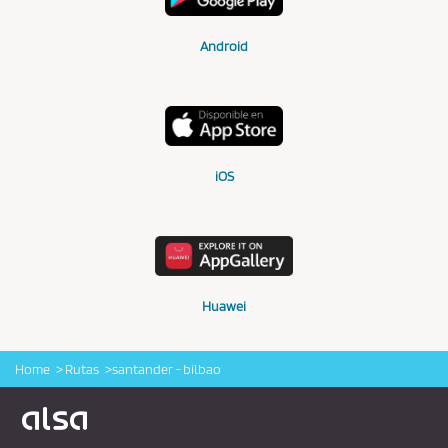
Android
iOS
Huawei
Home
Rutas
santander - bilbao
Logo Alsa