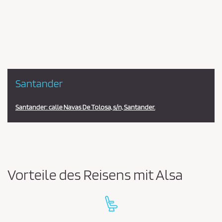
en
la
estación
Santander
Santander: calle Navas De Tolosa, s/n, Santander.
Vorteile des Reisens mit Alsa