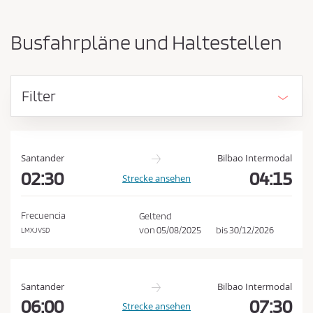
-
ü
u
s
n
Busfahrpläne und Haltestellen
d
s
A
e
n
n
k
Filter
u
d
n
e
f
n
t
E
s
Santander
Bilbao Intermodal
o
02:30
04:15
i
Strecke ansehen
r
n
t
k
v
Frecuencia
Geltend
e
a
von
05/08/2025
bis
30/12/2026
LMXJVSD
r
u
t
f
a
u
s
Santander
Bilbao Intermodal
s
b
06:00
07:30
Strecke ansehen
c