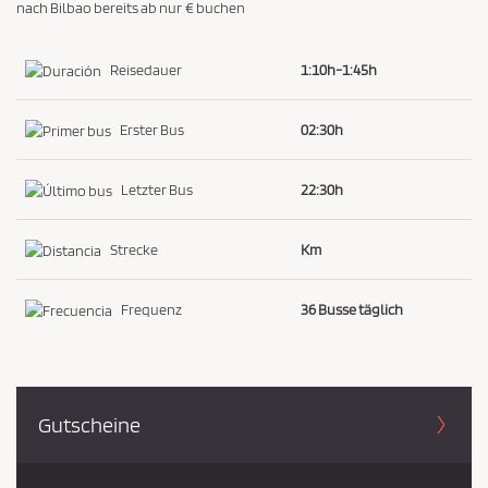
nach Bilbao bereits ab nur € buchen
i
e
Reisedauer
1:10h-1:45h
z
u
Erster Bus
02:30h
s
t
Letzter Bus
22:30h
i
m
Strecke
Km
m
e
n
Frequenz
36 Busse täglich
*
Gutscheine