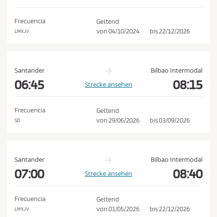
e
h
d
e
Frecuencia
Geltend
n
i
von
04/10/2024
bis
22/12/2026
LMXJV
n
g
u
Santander
Bilbao Intermodal
n
06:45
08:15
Strecke ansehen
g
e
Frecuencia
Geltend
n
von
29/06/2026
bis
03/09/2026
SD
u
n
d
Santander
Bilbao Intermodal
d
07:00
08:40
Strecke ansehen
e
r
Frecuencia
Geltend
D
von
01/05/2026
bis
22/12/2026
LMXJV