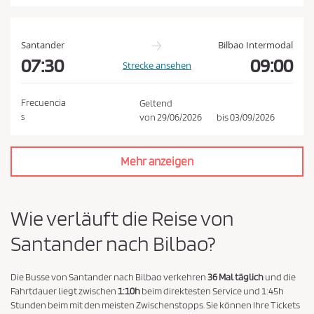
a
t
e
Santander
Bilbao Intermodal
n
07:30
09:00
Strecke ansehen
s
c
Frecuencia
Geltend
h
von
29/06/2026
bis
03/09/2026
S
u
t
Mehr anzeigen
z
r
i
Wie verläuft die Reise von
c
Santander nach Bilbao?
h
t
l
Die Busse von Santander nach Bilbao verkehren
36 Mal täglich
und die
Fahrtdauer liegt zwischen
1:10h
beim direktesten Service und 1:45h
i
Stunden beim mit den meisten Zwischenstopps. Sie können Ihre Tickets
n