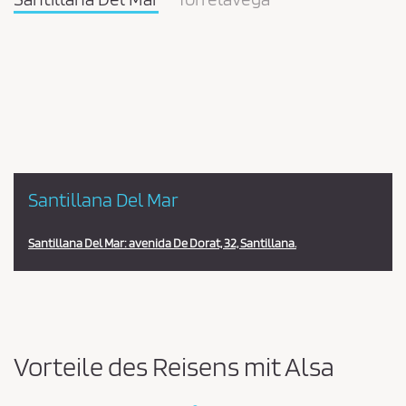
Pareja
en
la
estación
Santillana Del Mar
Santillana Del Mar: avenida De Dorat, 32, Santillana.
Vorteile des Reisens mit Alsa