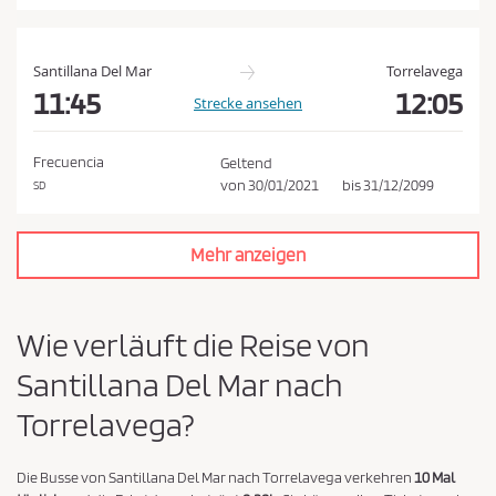
a
t
e
Santillana Del Mar
Torrelavega
n
11:45
12:05
Strecke ansehen
s
c
Frecuencia
Geltend
h
von
30/01/2021
bis
31/12/2099
SD
u
t
Mehr anzeigen
z
r
i
Wie verläuft die Reise von
c
Santillana Del Mar nach
h
t
Torrelavega?
l
i
Die Busse von Santillana Del Mar nach Torrelavega verkehren
10 Mal
n