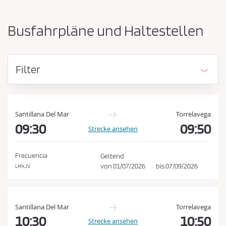
-
ü
u
s
n
Busfahrpläne und Haltestellen
d
s
A
e
n
n
k
Filter
u
d
n
e
f
n
t
E
s
Santillana Del Mar
Torrelavega
o
09:30
09:50
i
Strecke ansehen
r
n
t
k
v
Frecuencia
Geltend
e
a
von
01/07/2026
bis
07/09/2026
LMXJV
r
u
t
f
a
u
s
Santillana Del Mar
Torrelavega
s
b
10:30
10:50
Strecke ansehen
c