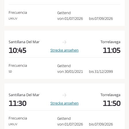
e
h
d
e
Frecuencia
Geltend
n
i
von
01/07/2026
bis
07/09/2026
LMXJV
n
g
u
Santillana Del Mar
Torrelavega
n
10:45
11:05
Strecke ansehen
g
e
Frecuencia
Geltend
n
von
30/01/2021
bis
31/12/2099
SD
u
n
d
Santillana Del Mar
Torrelavega
d
11:30
11:50
Strecke ansehen
e
r
Frecuencia
Geltend
D
von
01/07/2026
bis
07/09/2026
LMXJV