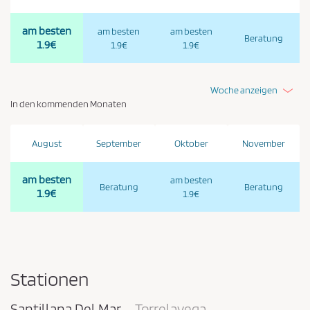
am besten
am besten
am besten
Beratung
1.9€
1.9€
1.9€
Woche anzeigen
In den kommenden Monaten
August
September
Oktober
November
am besten
am besten
Beratung
Beratung
1.9€
1.9€
Stationen
Santillana Del Mar
Torrelavega