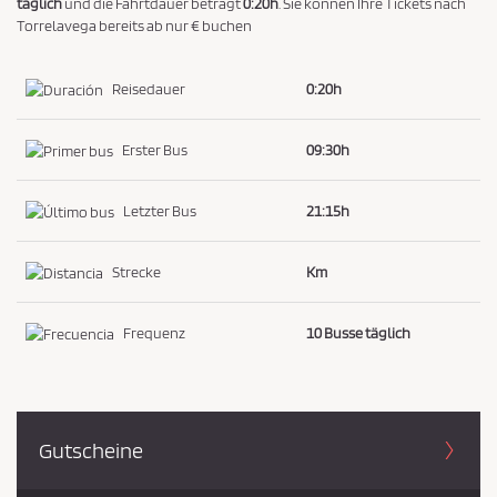
täglich
und die Fahrtdauer beträgt
0:20h
. Sie können Ihre Tickets nach
i
Torrelavega bereits ab nur € buchen
e
z
Reisedauer
0:20h
u
s
Erster Bus
09:30h
t
i
Letzter Bus
21:15h
m
m
Strecke
Km
e
n
Frequenz
10 Busse täglich
*
Gutscheine