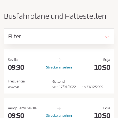
-
ü
u
s
n
Busfahrpläne und Haltestellen
d
s
A
e
n
n
k
Filter
u
d
n
e
f
n
t
E
s
Sevilla
Ecija
o
09:30
10:50
i
Strecke ansehen
r
n
t
k
v
Frecuencia
Geltend
e
a
von
17/01/2022
bis
31/12/2099
LMXJVSD
r
u
t
f
a
u
s
Aeropuerto Sevilla
Ecija
s
b
09:50
10:50
Strecke ansehen
c