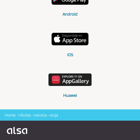
Android
iOS
Huawei
Home
Rutas
sevilla - ecija
Logo Alsa