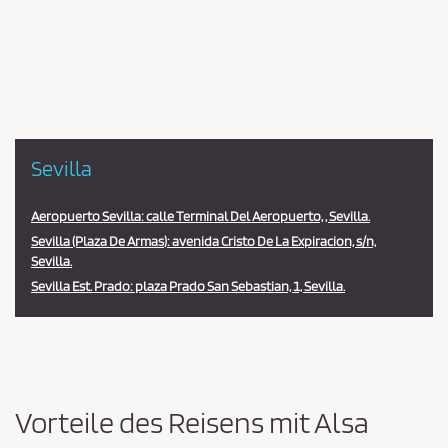
en
la
estación
Sevilla
Aeropuerto Sevilla: calle Terminal Del Aeropuerto, , Sevilla.
Sevilla (Plaza De Armas): avenida Cristo De La Expiracion, s/n,
Sevilla.
Sevilla Est. Prado: plaza Prado San Sebastian, 1, Sevilla.
Vorteile des Reisens mit Alsa