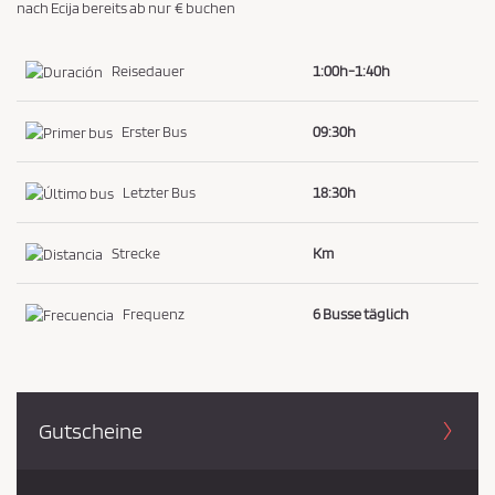
nach Ecija bereits ab nur € buchen
i
e
Reisedauer
1:00h-1:40h
z
u
Erster Bus
09:30h
s
t
Letzter Bus
18:30h
i
m
Strecke
Km
m
e
n
Frequenz
6 Busse täglich
*
Gutscheine