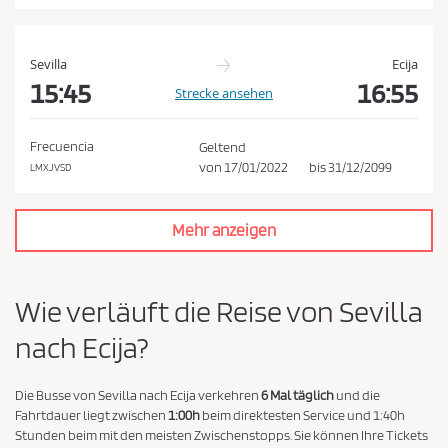
a
t
e
Sevilla
Ecija
n
15:45
16:55
Strecke ansehen
s
c
Frecuencia
Geltend
h
von
17/01/2022
bis
31/12/2099
LMXJVSD
u
t
Mehr anzeigen
z
r
i
Wie verläuft die Reise von Sevilla
c
nach Ecija?
h
t
l
Die Busse von Sevilla nach Ecija verkehren
6 Mal täglich
und die
Fahrtdauer liegt zwischen
1:00h
beim direktesten Service und 1:40h
i
Stunden beim mit den meisten Zwischenstopps. Sie können Ihre Tickets
n