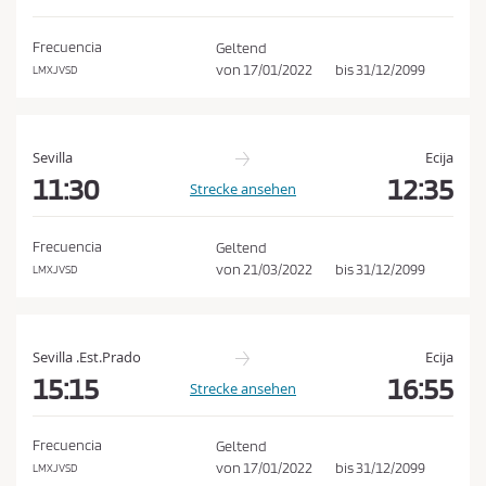
e
h
d
e
Frecuencia
Geltend
n
i
von
17/01/2022
bis
31/12/2099
LMXJVSD
n
g
u
Sevilla
Ecija
n
11:30
12:35
Strecke ansehen
g
e
Frecuencia
Geltend
n
von
21/03/2022
bis
31/12/2099
LMXJVSD
u
n
d
Sevilla .Est.Prado
Ecija
d
15:15
16:55
Strecke ansehen
e
r
Frecuencia
Geltend
D
von
17/01/2022
bis
31/12/2099
LMXJVSD