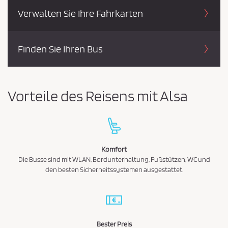
e
h
Verwalten Sie Ihre Fahrkarten
d
e
n
i
n
Finden Sie Ihren Bus
g
u
n
Vorteile des Reisens mit Alsa
g
e
n
u
n
Komfort
Die Busse sind mit WLAN, Bordunterhaltung, Fußstützen, WC und
d
den besten Sicherheitssystemen ausgestattet.
d
e
r
D
Bester Preis