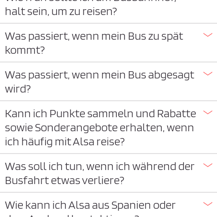
halt sein, um zu reisen?
i
e
Was passiert, wenn mein Bus zu spät
z
kommt?
u
s
Was passiert, wenn mein Bus abgesagt
t
wird?
i
m
Kann ich Punkte sammeln und Rabatte
m
sowie Sonderangebote erhalten, wenn
e
n
ich häufig mit Alsa reise?
*
Was soll ich tun, wenn ich während der
Busfahrt etwas verliere?
Wie kann ich Alsa aus Spanien oder