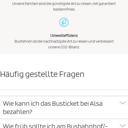
a
Unsere Fahrten sind die günstigste Art zu reisen, mit garantiert
t
bestem Preis.
e
n
s
Umwelteffizienz
c
Busfahren ist die nachhaltigste Art zu reisen und verbessert
h
unsere CO2-Bilanz.
u
t
z
Häufig gestellte Fragen
r
i
c
h
Wie kann ich das Busticket bei Alsa
t
bezahlen?
l
i
Wie früh sollte ich am Busbahnhof/-
n