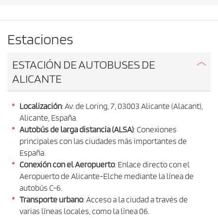
b
s
i
a
a
r
c
Estaciones
o
e
r
p
i
ESTACIÓN DE AUTOBUSES DE
g
t
ALICANTE
e
a
n
r
y
Localización
: Av. de Loring, 7, 03003 Alicante (Alacant),
l
d
Alicante, España.
e
a
s
Autobús de larga distancia (ALSA)
: Conexiones
s
t
principales con las ciudades más importantes de
c
i
España.
n
o
Conexión con el Aeropuerto
: Enlace directo con el
o
n
Aeropuerto de Alicante-Elche mediante la línea de
d
autobús C-6.
i
Transporte urbano
: Acceso a la ciudad a través de
c
varias líneas locales, como la línea 06.