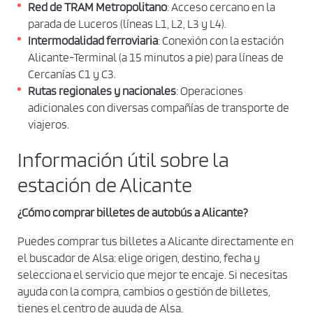
i
Red de TRAM Metropolitano
: Acceso cercano en la
parada de Luceros (líneas L1, L2, L3 y L4).
o
Intermodalidad ferroviaria
: Conexión con la estación
n
Alicante-Terminal (a 15 minutos a pie) para líneas de
e
Cercanías C1 y C3.
s
Rutas regionales y nacionales
: Operaciones
d
adicionales con diversas compañías de transporte de
e
viajeros.
c
o
Información útil sobre la
m
estación de Alicante
p
r
¿Cómo comprar billetes de autobús a Alicante?
a
Puedes comprar tus billetes a Alicante directamente en
y
el buscador de Alsa: elige origen, destino, fecha y
p
selecciona el servicio que mejor te encaje. Si necesitas
o
ayuda con la compra, cambios o gestión de billetes,
l
tienes el centro de ayuda de Alsa.