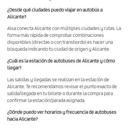
í
t
¿Desde qué ciudades puedo viajar en autobús a
i
Alicante?
c
Alsa conecta Alicante con múltiples ciudades y rutas. La
a
forma más rápida de comprobar combinaciones
d
disponibles (directas o con transbordo) es hacer una
e
búsqueda indicando tu ciudad de origen y Alicante.
p
r
¿Cuál es la estación de autobuses de Alicante y cómo
llegar?
i
v
Las salidas y llegadas se realizan en la estación de
a
Alicante. Te recomendamos revisar el punto exacto de
c
salida/llegada en tu billete o durante la compra para
i
confirmar la estación/parada asignada.
d
¿Dónde puedo ver horarios y frecuencia de autobuses
a
hacia Alicante?
d
*