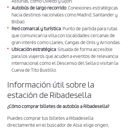
Asturias, como Oviedo y Gijón.
i
Autobús de largo recorrido
: Conexiones estratégicas
o
hacia destinos nacionales como Madrid, Santander y
n
Bilbao.
e
Red comarcal y turística
: Punto de partida para rutas
s
que comunican la villa con localidades cercanas de
d
gran interés como Llanes, Cangas de Onís y Arriondas.
e
Ubicación estratégica
: Situada de forma accesible
c
para los viajeros que acuden a eventos de relevancia
o
internacional como el Descenso del Sella o visitan la
Cueva de Tito Bustillo.
m
p
Información útil sobre la
r
estación de Ribadesella
a
y
¿Cómo comprar billetes de autobús a Ribadesella?
p
o
Puedes comprar tus billetes a Ribadesella
l
directamente en el buscador de Alsa: elige origen,