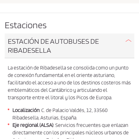
b
s
i
a
a
r
c
Estaciones
o
e
r
p
i
ESTACIÓN DE AUTOBUSES DE
g
t
RIBADESELLA
e
a
n
r
y
La estación de Ribadesella se consolida como un punto
l
d
de conexión fundamental en el oriente asturiano,
e
a
s
facilitando el acceso a uno de los destinos costeros más
s
t
emblemáticos del Cantábrico y articulando el
c
i
transporte entre el litoral y los Picos de Europa.
n
o
o
n
Localización
: C. de Palacio Valdés, 12, 33560
Ribadesella, Asturias, España.
d
Eje regional (ALSA)
: Servicios frecuentes que enlazan
i
directamente con los principales núcleos urbanos de
c