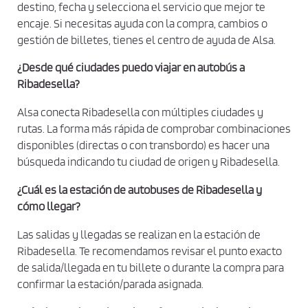
í
destino, fecha y selecciona el servicio que mejor te
t
encaje. Si necesitas ayuda con la compra, cambios o
i
gestión de billetes, tienes el centro de ayuda de Alsa.
c
¿Desde qué ciudades puedo viajar en autobús a
a
Ribadesella?
d
e
Alsa conecta Ribadesella con múltiples ciudades y
p
rutas. La forma más rápida de comprobar combinaciones
r
disponibles (directas o con transbordo) es hacer una
búsqueda indicando tu ciudad de origen y Ribadesella.
i
v
¿Cuál es la estación de autobuses de Ribadesella y
a
cómo llegar?
c
Las salidas y llegadas se realizan en la estación de
i
Ribadesella. Te recomendamos revisar el punto exacto
d
de salida/llegada en tu billete o durante la compra para
a
confirmar la estación/parada asignada.
d
*