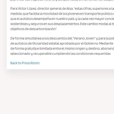
Para Víctor López, director general de Alsa, "estas cifras, superiores a
medida, que facilita la movilidad de los jóvenes en transporte público
que el autobús desempeña en nuestro país, y la cada vez mayor concie
sostenibles y seguros en sus desplazamientos. Este cambio modal al t
objetivos de descarbonización".
De forma simultánea a los descuentos del "Verano Joven" y para la pobl
de autobús de titularidad estatal aprobada por el Gobierno. Mediante 
de forma gratuita e ilimitada entre el mismo origen y destino, abonand
seleccionado y recuperable cumpliendo las condiciones requeridas.
Back to Press Room.