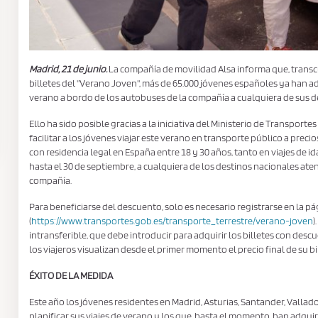
Madrid, 21 de junio.
La compañía de movilidad Alsa informa que, transcu
billetes del "Verano Joven", más de 65.000 jóvenes españoles ya han ad
verano a bordo de los autobuses de la compañía a cualquiera de sus
Ello ha sido posible gracias a la iniciativa del Ministerio de Transpor
facilitar a los jóvenes viajar este verano en transporte público a preci
con residencia legal en España entre 18 y 30 años, tanto en viajes de ida
hasta el 30 de septiembre, a cualquiera de los destinos nacionales aten
compañía.
Para beneficiarse del descuento, solo es necesario registrarse en la p
(
https://www.transportes.gob.es/transporte_terrestre/verano-joven
)
intransferible, que debe introducir para adquirir los billetes con desc
los viajeros visualizan desde el primer momento el precio final de su b
ÉXITO DE LA MEDIDA
Este año los jóvenes residentes en Madrid, Asturias, Santander, Valla
planificar sus viajes de verano y los que, hasta el momento, han adqui