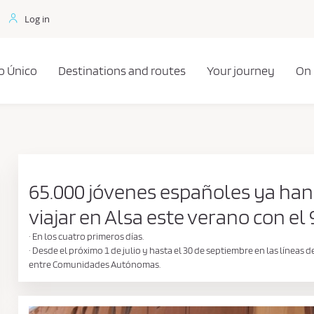
Log in
o Único
Destinations and routes
Your journey
On
65.000 jóvenes españoles ya han 
viajar en Alsa este verano con e
· En los cuatro primeros días.
· Desde el próximo 1 de julio y hasta el 30 de septiembre en las líneas
entre Comunidades Autónomas.