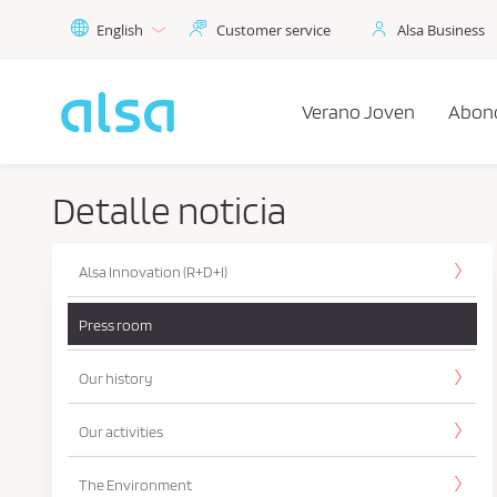
Skip to Main Content
English
Customer service
Alsa Business
Verano Joven
Abon
Detalle noticia
Alsa Innovation (R+D+I)
Press room
Our history
Our activities
The Environment