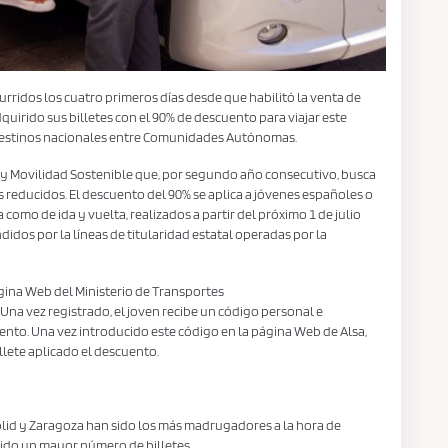
rridos los cuatro primeros días desde que habilitó la venta de
quirido sus billetes con el 90% de descuento para viajar este
 destinos nacionales entre Comunidades Autónomas.
tes y Movilidad Sostenible que, por segundo año consecutivo, busca
os reducidos. El descuento del 90% se aplica a jóvenes españoles o
 como de ida y vuelta, realizados a partir del próximo 1 de julio
didos por la líneas de titularidad estatal operadas por la
ágina Web del Ministerio de Transportes
. Una vez registrado, el joven recibe un código personal e
uento. Una vez introducido este código en la página Web de Alsa,
illete aplicado el descuento.
dolid y Zaragoza han sido los más madrugadores a la hora de
rido un mayor número de billetes.