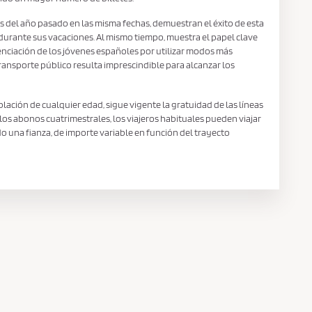
 las del año pasado en las misma fechas, demuestran el éxito de esta
 durante sus vacaciones. Al mismo tiempo, muestra el papel clave
nciación de los jóvenes españoles por utilizar modos más
ransporte público resulta imprescindible para alcanzar los
ación de cualquier edad, sigue vigente la gratuidad de las líneas
los abonos cuatrimestrales, los viajeros habituales pueden viajar
o una fianza, de importe variable en función del trayecto