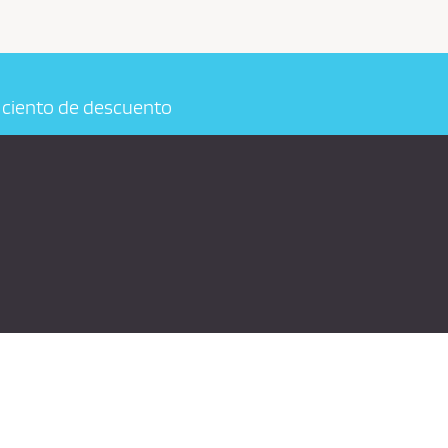
r ciento de descuento
L