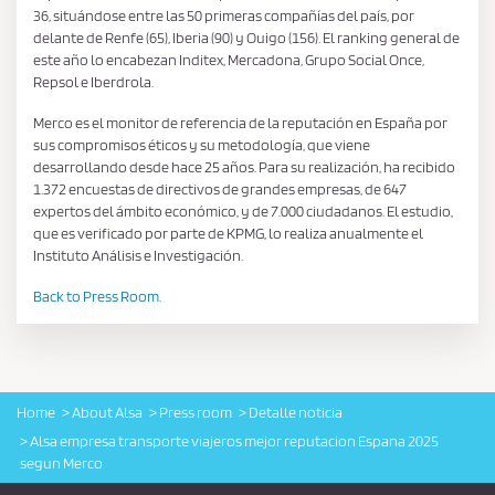
36, situándose entre las 50 primeras compañías del país, por
delante de Renfe (65), Iberia (90) y Ouigo (156). El ranking general de
este año lo encabezan Inditex, Mercadona, Grupo Social Once,
Repsol e Iberdrola.
Merco es el monitor de referencia de la reputación en España por
sus compromisos éticos y su metodología, que viene
desarrollando desde hace 25 años. Para su realización, ha recibido
1.372 encuestas de directivos de grandes empresas, de 647
expertos del ámbito económico, y de 7.000 ciudadanos. El estudio,
que es verificado por parte de KPMG, lo realiza anualmente el
Instituto Análisis e Investigación.
Back to Press Room.
Home
About Alsa
Press room
Detalle noticia
Alsa empresa transporte viajeros mejor reputacion Espana 2025
segun Merco