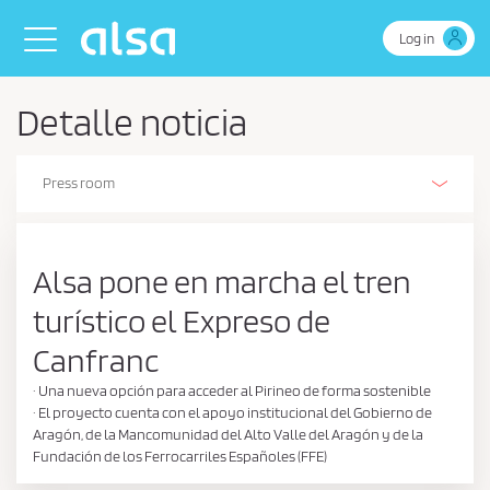
Skip to Main Content
Toggle navigation
Log in
Detalle noticia
Press room
Alsa Innovation (R+D+I)
Our history
Our activities
The Environment
Environmental, energy and efficient driving management policy
Business Continuity Policy
Health and safety policy
Safety
People
Sustainability policy
Sustainability Report
Corporate Social Responsibility
Retos de Colaboración - Ministerio de Ciencia e Innovación
Ethics and Compliance
Estados de información no financiera
Certifications
Stories on wheels
Alsa pone en marcha el tren
turístico el Expreso de
Canfranc
· Una nueva opción para acceder al Pirineo de forma sostenible
· El proyecto cuenta con el apoyo institucional del Gobierno de
Aragón, de la Mancomunidad del Alto Valle del Aragón y de la
Fundación de los Ferrocarriles Españoles (FFE)