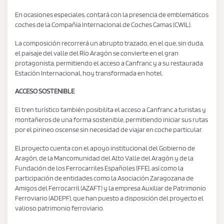
En ocasiones especiales, contará con la presencia de emblemáticos
coches de la Compañía Internacional de Coches Camas (CWIL).
La composición recorrerá un abrupto trazado, en el que, sin duda,
el paisaje del valle del Río Aragón se convierte en el gran
protagonista, permitiendo el acceso a Canfranc y a su restaurada
Estación Internacional, hoy transformada en hotel.
ACCESO SOSTENIBLE
El tren turístico también posibilita el acceso a Canfranc a turistas y
montañeros de una forma sostenible, permitiendo iniciar sus rutas
por el pirineo oscense sin necesidad de viajar en coche particular.
El proyecto cuenta con el apoyo institucional del Gobierno de
Aragón, de la Mancomunidad del Alto Valle del Aragón y de la
Fundación de los Ferrocarriles Españoles (FFE), así como la
participación de entidades como la Asociación Zaragozana de
Amigos del Ferrocarril (AZAFT) y la empresa Auxiliar de Patrimonio
Ferroviario (ADEPF), que han puesto a disposición del proyecto el
valioso patrimonio ferroviario.