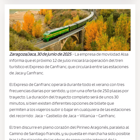
Zaragoza/Jaca, 30 de junio de 2025
.- La empresa de movilidad Alsa
informa que el próximo 12 de julio iniciará la operación del tren
turístico el Expreso de Canfranc, que circulará entre las estaciones
de Jaca y Canfranc.
El Expreso de Canfranc operará durante todo el verano con tres
frecuencias diarias por sentido, y con una oferta de 250 plazas por
trayecto. La duración del trayecto completo será de unos 30
minutos, si bien existen diferentes opciones de billete que
permiten a los viajeros subir o bajar en cualquiera de las estaciones
del recorrido: Jaca – Castiello de Jaca – Villanúa – Canfranc.
El tren discurre en pleno corazón del Pirineo Aragonés, paralelo al
Camino de Santiago francés, y su puesta en marcha ha sido posible
tras la finalización de las obras de renovación integral de la