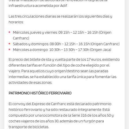
infraestructura acometida por Adif.
Las tres circulaciones diarias se realizarán los siguientes días y
horarios:
Miércoles, jueves y viernes: 09:15h – 12:15h – 16:15h (Origen
Canfranc)
Sábados y domingos: 08:00h – 12:15h – 16:15h (Origen Canfranc)
Miércoles a domingo: 10:30h – 13:30h – 17:30h (Origen Jaca)
El precio del billete de ida y vuelta parte de los 17 euros, existiendo
diferentes tarifas en función del tipo de coche elegido por el
viajero. Para aquellos cuyo origen/destino sean las paradas
intermedias, se ha establecido una tarifa única para fomentar las
actividades de esas zonas.
PATRIMONIO HISTÓRICO FERROVIARIO
El convoy del Expreso de Canfranc está declarado patrimonio
histórico ferroviario y ha sido restaurado íntegramente. Está
compuesto por una locomotora de la Serie 316 de los años 50 y
coches viajeros de los años 30, además de un furgón para
transporte de bicicletas.