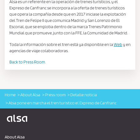
Alsa es un referente en la operación de trenes turísticos, y el
Expreso de Canfranc se incorpora a la oferta de trenes turísticos
que opera la compañía desde que en 2017 iniciase la explotación
del Tren de Felipe II que comunica Madrid y San Lorenzo de El
Escorial, que se engloba dentro de la marca Trenes Patrimonio
Mundial que promueve, junto con la FFE, la Comunidad de Madrid.
Toda la información sobre el tren está ya disponible en la
Web
y en
agencias de viaje colaboradoras.
Back to Press Room.
Home
About Alsa
Press room
Detalle noticia
Alsa pone en marcha el tren turistico el Expreso de Canfranc
Logo Alsa
About Alsa