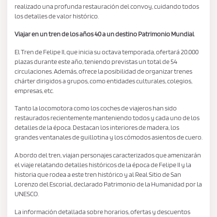
realizado una profunda restauración del convoy, cuidando todos
los detalles de valor histórico.
Viajar en un tren de los años 40 a un destino Patrimonio Mundial
El Tren de Felipe II, que inicia su octava temporada, ofertará 20.000
plazas durante este año, teniendo previstas un total de 54
circulaciones. Además, ofrece la posibilidad de organizar trenes
chárter dirigidos a grupos, como entidades culturales, colegios,
empresas, etc.
Tanto la locomotora como los coches de viajeros han sido
restaurados recientemente manteniendo todos y cada uno de los
detalles de la época. Destacan los interiores de madera, los
grandes ventanales de guillotina y los cómodos asientos de cuero.
A bordo del tren, viajan personajes caracterizados que amenizarán
el viaje relatando detalles históricos de la época de Felipe II y la
historia que rodea a este tren histórico y al Real Sitio de San
Lorenzo del Escorial, declarado Patrimonio de la Humanidad por la
UNESCO.
La información detallada sobre horarios, ofertas y descuentos