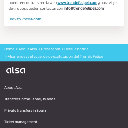
puede encontrarse en la web
www.trendefelipeii.com
y para viajes
de grupos pueden contactar con
info@trendefelipeii.com
Back to Press Room.
Home
About Alsa
Press room
Detalle noticia
Alsa renueva el acuerdo de explotacion del Tren de Felipe II
Logo Alsa
About Alsa
Transfers in the Canary Islands
Private transfers in Spain
Ticket management