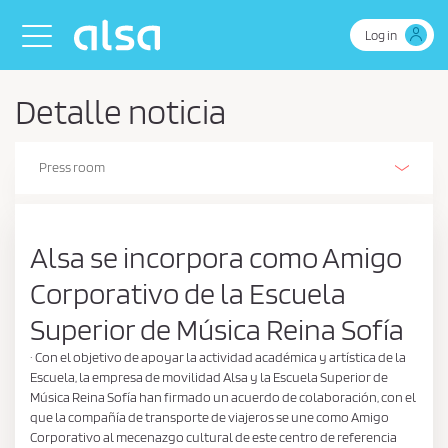
Skip to Main Content
Toggle navigation
Log in
Detalle noticia
Press room
Alsa Innovation (R+D+I)
Our history
Our activities
The Environment
Environmental, energy and efficient driving management policy
Business Continuity Policy
Health and safety policy
Safety
People
Sustainability policy
Sustainability Report
Corporate Social Responsibility
Retos de Colaboración - Ministerio de Ciencia e Innovación
Ethics and Compliance
Estados de información no financiera
Certifications
Stories on wheels
Alsa se incorpora como Amigo
Corporativo de la Escuela
Superior de Música Reina Sofía
· Con el objetivo de apoyar la actividad académica y artística de la
Escuela, la empresa de movilidad Alsa y la Escuela Superior de
Música Reina Sofía han firmado un acuerdo de colaboración, con el
que la compañía de transporte de viajeros se une como Amigo
Corporativo al mecenazgo cultural de este centro de referencia