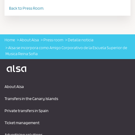
Back to Press Room.
Home
About Alsa
Press room
Detalle noticia
Alsa se incorpora como Amigo Corporativo de la Escuela Superior de
Musica Reina Sofia
Logo Alsa
About Alsa
Transfers in the Canary Islands
Private transfers in Spain
Ticket management
Advertising solutions