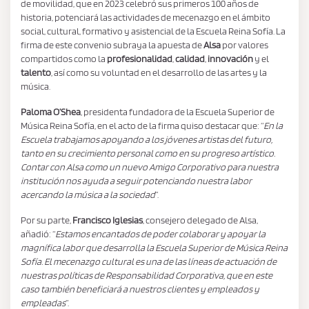
de movilidad, que en 2023 celebró sus primeros 100 años de
historia, potenciará las actividades de mecenazgo en el ámbito
social, cultural, formativo y asistencial de la Escuela Reina Sofía. La
firma de este convenio subraya la apuesta de
Alsa
por valores
compartidos como la
profesionalidad
,
calidad
,
innovación
y el
talento
, así como su voluntad en el desarrollo de las artes y la
música.
Paloma O’Shea
, presidenta fundadora de la Escuela Superior de
Música Reina Sofía, en el acto de la firma quiso destacar que: “
En la
Escuela trabajamos apoyando a los jóvenes artistas del futuro,
tanto en su crecimiento personal como en su progreso artístico.
Contar con Alsa como un nuevo Amigo Corporativo para nuestra
institución nos ayuda a seguir potenciando nuestra labor
acercando la música a la sociedad
”.
Por su parte,
Francisco Iglesias
, consejero delegado de Alsa,
añadió: “
Estamos encantados de poder colaborar y apoyar la
magnífica labor que desarrolla la Escuela Superior de Música Reina
Sofía. El mecenazgo cultural es una de las líneas de actuación de
nuestras políticas de Responsabilidad Corporativa, que en este
caso también beneficiará a nuestros clientes y empleados y
empleadas
”.