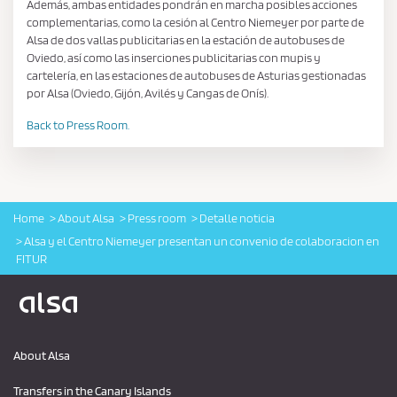
Además, ambas entidades pondrán en marcha posibles acciones
complementarias, como la cesión al Centro Niemeyer por parte de
Alsa de dos vallas publicitarias en la estación de autobuses de
Oviedo, así como las inserciones publicitarias con mupis y
cartelería, en las estaciones de autobuses de Asturias gestionadas
por Alsa (Oviedo, Gijón, Avilés y Cangas de Onís).
Back to Press Room.
Home
About Alsa
Press room
Detalle noticia
Alsa y el Centro Niemeyer presentan un convenio de colaboracion en
FITUR
Logo Alsa
About Alsa
Transfers in the Canary Islands