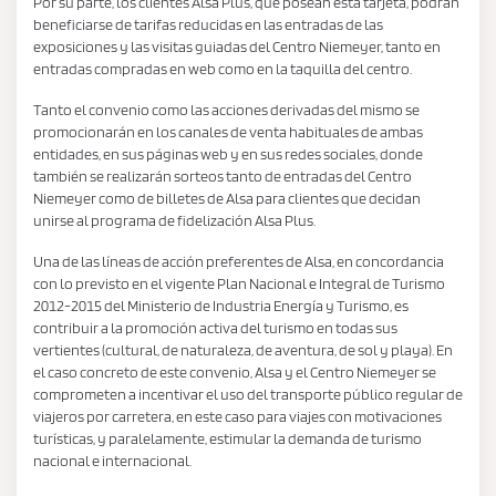
Por su parte, los clientes Alsa Plus, que posean esta tarjeta, podrán
beneficiarse de tarifas reducidas en las entradas de las
exposiciones y las visitas guiadas del Centro Niemeyer, tanto en
entradas compradas en web como en la taquilla del centro.
Tanto el convenio como las acciones derivadas del mismo se
promocionarán en los canales de venta habituales de ambas
entidades, en sus páginas web y en sus redes sociales, donde
también se realizarán sorteos tanto de entradas del Centro
Niemeyer como de billetes de Alsa para clientes que decidan
unirse al programa de fidelización Alsa Plus.
Una de las líneas de acción preferentes de Alsa, en concordancia
con lo previsto en el vigente Plan Nacional e Integral de Turismo
2012-2015 del Ministerio de Industria Energía y Turismo, es
contribuir a la promoción activa del turismo en todas sus
vertientes (cultural, de naturaleza, de aventura, de sol y playa). En
el caso concreto de este convenio, Alsa y el Centro Niemeyer se
comprometen a incentivar el uso del transporte público regular de
viajeros por carretera, en este caso para viajes con motivaciones
turísticas, y paralelamente, estimular la demanda de turismo
nacional e internacional.