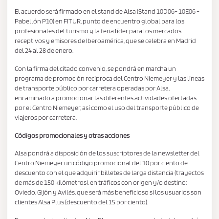
El acuerdo será firmado en el stand de Alsa (Stand 10D06- 10E06 -
Pabellón P10) en FITUR, punto de encuentro global para los
profesionales del turismo y la feria líder para los mercados
receptivos y emisores de Iberoamérica, que se celebra en Madrid
del 24 al 28 de enero.
Con la firma del citado convenio, se pondrá en marcha un
programa de promoción recíproca del Centro Niemeyer y las líneas
de transporte público por carretera operadas por Alsa,
encaminado a promocionar las diferentes actividades ofertadas
por el Centro Niemeyer, así como el uso del transporte público de
viajeros por carretera.
Códigos promocionales y otras acciones
Alsa pondrá a disposición de los suscriptores de la newsletter del
Centro Niemeyer un código promocional del 10 por ciento de
descuento con el que adquirir billetes de larga distancia (trayectos
de más de 150 kilómetros), en tráficos con origen y/o destino:
Oviedo, Gijón y Avilés, que será más beneficioso si los usuarios son
clientes Alsa Plus (descuento del 15 por ciento).