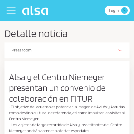
Skip to Main Content
Toggle navigation
Log in
Detalle noticia
Press room
Alsa Innovation (R+D+I)
Our history
Our activities
The Environment
Environmental, energy and efficient driving management policy
Business Continuity Policy
Health and safety policy
Safety
People
Sustainability policy
Sustainability Report
Corporate Social Responsibility
Retos de Colaboración - Ministerio de Ciencia e Innovación
Ethics and Compliance
Estados de información no financiera
Certifications
Stories on wheels
Alsa y el Centro Niemeyer
presentan un convenio de
colaboración en FITUR
• El objetivo del acuerdo es potenciar la imagen de Avilés y Asturias
como destino cultural de referencia, así como impulsar las visitas al
Centro Niemeyer
• Los viajeros de largo recorrido de Alsa y los visitantes del Centro
Niemeyer podrán acceder a ofertas especiales