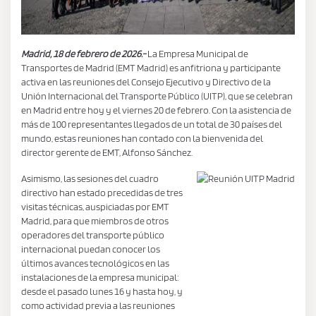
Madrid, 18 de febrero de 2026.-
La Empresa Municipal de
Transportes de Madrid (EMT Madrid) es anfitriona y participante
activa en las reuniones del Consejo Ejecutivo y Directivo de la
Unión Internacional del Transporte Público (UITP), que se celebran
en Madrid entre hoy y el viernes 20 de febrero. Con la asistencia de
más de 100 representantes llegados de un total de 30 países del
mundo, estas reuniones han contado con la bienvenida del
director gerente de EMT, Alfonso Sánchez.
Asimismo, las sesiones del cuadro
directivo han estado precedidas de tres
visitas técnicas, auspiciadas por EMT
Madrid, para que miembros de otros
operadores del transporte público
internacional puedan conocer los
últimos avances tecnológicos en las
instalaciones de la empresa municipal:
desde el pasado lunes 16 y hasta hoy, y
como actividad previa a las reuniones