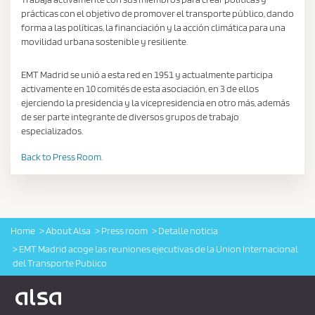
prácticas con el objetivo de promover el transporte público, dando
forma a las políticas, la financiación y la acción climática para una
movilidad urbana sostenible y resiliente.
EMT Madrid se unió a esta red en 1951 y actualmente participa
activamente en 10 comités de esta asociación, en 3 de ellos
ejerciendo la presidencia y la vicepresidencia en otro más, además
de ser parte integrante de diversos grupos de trabajo
especializados.
Back to Press Room.
Home
About Alsa
Press room
Detalle noticia
EMT Madrid acoge las reuniones ejecutivas de la Union Internacional
del Transporte Publico
Logo Alsa