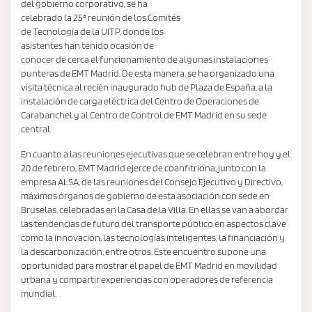
del gobierno corporativo, se ha
celebrado la 25ª reunión de los Comités
de Tecnología de la UITP, donde los
asistentes han tenido ocasión de
conocer de cerca el funcionamiento de algunas instalaciones
punteras de EMT Madrid. De esta manera, se ha organizado una
visita técnica al recién inaugurado hub de Plaza de España, a la
instalación de carga eléctrica del Centro de Operaciones de
Carabanchel y al Centro de Control de EMT Madrid en su sede
central.
En cuanto a las reuniones ejecutivas que se celebran entre hoy y el
20 de febrero, EMT Madrid ejerce de coanfitriona, junto con la
empresa ALSA, de las reuniones del Consejo Ejecutivo y Directivo,
máximos órganos de gobierno de esta asociación con sede en
Bruselas, celebradas en la Casa de la Villa. En ellas se van a abordar
las tendencias de futuro del transporte público en aspectos clave
como la innovación, las tecnologías inteligentes, la financiación y
la descarbonización, entre otros. Este encuentro supone una
oportunidad para mostrar el papel de EMT Madrid en movilidad
urbana y compartir experiencias con operadores de referencia
mundial.