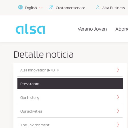
Skip to Main Content
English
Customer service
Alsa Business
Verano Joven
Abon
Detalle noticia
Alsa Innovation (R+D+I)
Press room
Our history
Our activities
The Environment