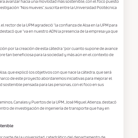
para avanzar hacia una movilidad más sostenible, con el foco puesto
vestigación “Nos mueves”, suscrita entre la Universidad Politécnica
 el rector de la UPM agradeció “la confianza de Alsa en la UPM para
destacó que “va en nuestro ADN la presencia de la empresa ya que
cción por la creación de esta cátedra “por cuanto supone de avance
pre tan beneficiosa para la sociedad y más aún en el contexto de
lsa, que explicó los objetivos con que nace la cátedra, que será
 marco de este proyecto abordaremos iniciativas para mejorar el
d sostenible pensada para las personas, con el foco en sus
Caminos, Canales y Puertos de la UPM, José Miguel Atienza, destacó
centro de investigación de ingeniería de transporte que hay en
stenible
or parte de la universidad, catedrático del departamento de