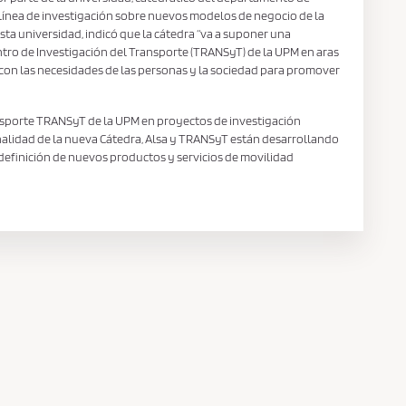
a línea de investigación sobre nuevos modelos de negocio de la
sta universidad, indicó que la cátedra “va a suponer una
ntro de Investigación del Transporte (TRANSyT) de la UPM en aras
 con las necesidades de las personas y la sociedad para promover
ansporte TRANSyT de la UPM en proyectos de investigación
finalidad de la nueva Cátedra, Alsa y TRANSyT están desarrollando
 definición de nuevos productos y servicios de movilidad