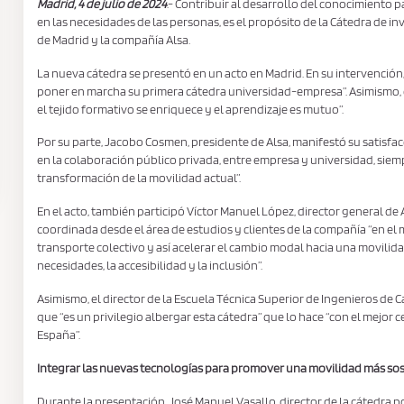
Madrid, 4 de julio de 2024
.- Contribuir al desarrollo del conocimiento 
en las necesidades de las personas, es el propósito de la Cátedra de in
de Madrid y la compañía Alsa.
La nueva cátedra se presentó en un acto en Madrid. En su intervención,
poner en marcha su primera cátedra universidad-empresa”. Asimismo, 
el tejido formativo se enriquece y el aprendizaje es mutuo”.
Por su parte, Jacobo Cosmen, presidente de Alsa, manifestó su satisfa
en la colaboración público privada, entre empresa y universidad, siem
transformación de la movilidad actual”.
En el acto, también participó Víctor Manuel López, director general de A
coordinada desde el área de estudios y clientes de la compañía “en el
transporte colectivo y así acelerar el cambio modal hacia una movilida
necesidades, la accesibilidad y la inclusión”.
Asimismo, el director de la Escuela Técnica Superior de Ingenieros de 
que “es un privilegio albergar esta cátedra” que lo hace “con el mejor 
España”.
Integrar las nuevas tecnologías para promover una movilidad más so
Durante la presentación, José Manuel Vasallo, director de la cátedra p