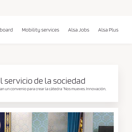
 board
Mobility services
Alsa Jobs
Alsa Plus
l servicio de la sociedad
rman un convenio para crear la cátedra “Nos mueves. Innovación,