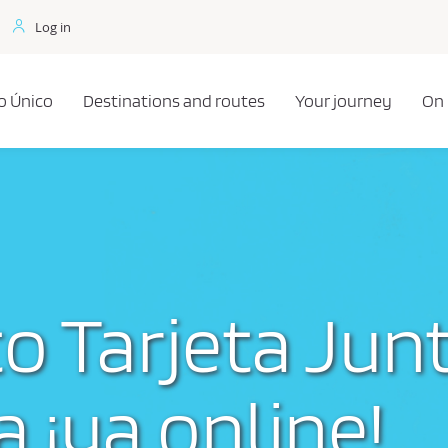
Log in
o Único
Destinations and routes
Your journey
On
o Tarjeta Jun
 ¡ya online!