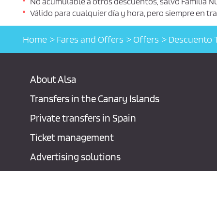
No acumulable a otros descuentos, salvo Familia N
Válido para cualquier día y hora, pero siempre en t
Home
Fares and Offers
Offers
Descuento T
About Alsa
Transfers in the Canary Islands
Private transfers in Spain
Ticket management
Advertising solutions
Contact