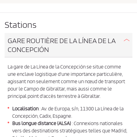
n
d
g
e
e
r
v
Stations
l
e
’
z
o
GARE ROUTIÈRE DE LA LÍNEA DE LA
r
a
CONCEPCIÓN
i
c
g
c
i
La gare de La Línea de la Concepción se situe comme
e
n
une enclave logistique d'une importance particulière,
e
p
e
agissant non seulement comme un nœud de transport
t
t
pour le Campo de Gibraltar, mais aussi comme le
e
l
principal point d'accès terrestre à Gibraltar.
a
r
d
l
Localisation
: Av. de Europa, s/n, 11300 La Línea de la
e
Concepción, Cadix, Espagne.
e
s
Bus longue distance (ALSA)
: Connexions nationales
t
s
i
vers des destinations stratégiques telles que Madrid,
c
n