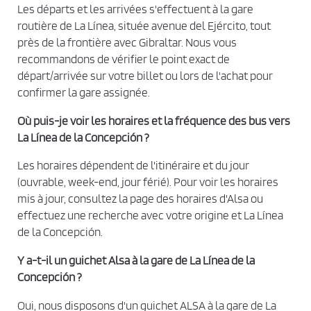
Les départs et les arrivées s'effectuent à la gare
i
routière de La Línea, située avenue del Ejército, tout
d
près de la frontière avec Gibraltar. Nous vous
e
recommandons de vérifier le point exact de
n
départ/arrivée sur votre billet ou lors de l'achat pour
t
confirmer la gare assignée.
i
Où puis-je voir les horaires et la fréquence des bus vers
a
La Línea de la Concepción ?
l
i
Les horaires dépendent de l'itinéraire et du jour
t
(ouvrable, week-end, jour férié). Pour voir les horaires
é
mis à jour, consultez la page des horaires d'Alsa ou
*
effectuez une recherche avec votre origine et La Línea
de la Concepción.
Y a-t-il un guichet Alsa à la gare de La Línea de la
Concepción ?
Oui, nous disposons d'un guichet ALSA à la gare de La