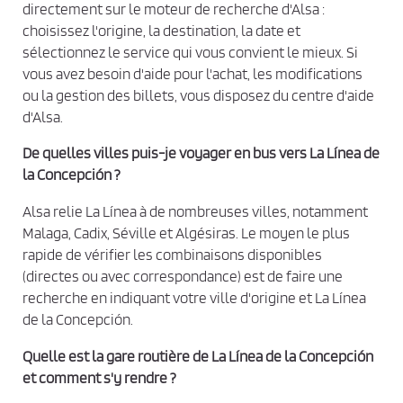
t
directement sur le moteur de recherche d'Alsa :
l
choisissez l'origine, la destination, la date et
a
sélectionnez le service qui vous convient le mieux. Si
p
vous avez besoin d'aide pour l'achat, les modifications
ou la gestion des billets, vous disposez du centre d'aide
o
d'Alsa.
l
i
De quelles villes puis-je voyager en bus vers La Línea de
t
la Concepción ?
i
Alsa relie La Línea à de nombreuses villes, notamment
q
Malaga, Cadix, Séville et Algésiras. Le moyen le plus
u
rapide de vérifier les combinaisons disponibles
e
(directes ou avec correspondance) est de faire une
d
recherche en indiquant votre ville d'origine et La Línea
e
de la Concepción.
c
o
Quelle est la gare routière de La Línea de la Concepción
n
et comment s'y rendre ?
f