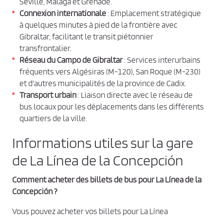
Séville, Malaga et Grenade.
o
a
Connexion internationale
: Emplacement stratégique
n
t
à quelques minutes à pied de la frontière avec
i
d
Gibraltar, facilitant le transit piétonnier
o
i
n
transfrontalier.
t
Réseau du Campo de Gibraltar
: Services interurbains
i
fréquents vers Algésiras (M-120), San Roque (M-230)
o
et d'autres municipalités de la province de Cadix.
n
Transport urbain
: Liaison directe avec le réseau de
s
bus locaux pour les déplacements dans les différents
quartiers de la ville.
d
e
Informations utiles sur la gare
v
de La Línea de la Concepción
e
n
Comment acheter des billets de bus pour La Línea de la
t
Concepción ?
e
e
Vous pouvez acheter vos billets pour La Línea