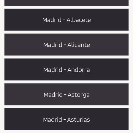
t
l
a
Madrid - Albacete
p
o
l
Madrid - Alicante
i
t
i
Madrid - Andorra
q
u
e
d
Madrid - Astorga
e
c
o
Madrid - Asturias
n
f