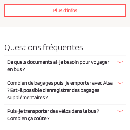
i
Plus d’infos
d
e
n
t
i
Questions fréquentes
a
l
De quels documents ai-je besoin pour voyager
i
en bus ?
t
é
Combien de bagages puis-je emporter avec Alsa
*
? Est-il possible d'enregistrer des bagages
supplémentaires ?
Puis-je transporter des vélos dans le bus ?
Combien ça coûte ?