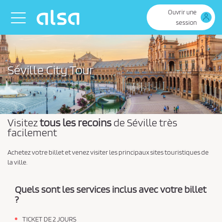
Saut au contenu principal
Ouvrir une
Toggle navigation
session
Séville City Tour
Visitez
tous les recoins
de Séville très
facilement
Achetez votre billet et venez visiter les principaux sites touristiques de
la ville.
Quels sont les services inclus avec votre billet
?
TICKET DE 2 JOURS