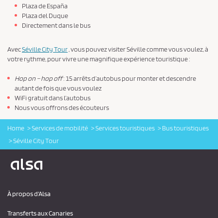
Plaza de España
Plaza del Duque
Directement dans le bus
Avec
Séville City Tour
, vous pouvez visiter Séville comme vous voulez, à
votre rythme, pour vivre une magnifique expérience touristique :
Hop on – hop off
: 15 arrêts d’autobus pour monter et descendre
autant de fois que vous voulez
WiFi gratuit dans l’autobus
Nous vous offrons des écouteurs
Home
Services de mobilité
Services touristiques
Bus touristiques
Séville City Tour
Logo Alsa
À propos d'Alsa
Transferts aux Canaries