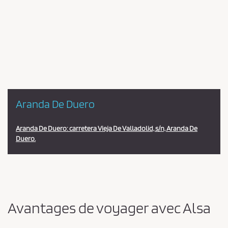
Pareja
en
la
estación
Aranda De Duero
Aranda De Duero: carretera Vieja De Valladolid, s/n, Aranda De
Duero.
Avantages de voyager avec Alsa