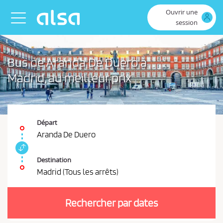
Saut au contenu principal
Ouvrir une
Toggle navigation
session
Bus de Aranda De Duero à
Madrid, au meilleur prix
Départ
Aranda De Duero
I
n
Destination
t
Madrid (Tous les arrêts)
e
V
r
o
c
Rechercher par dates
u
h
a
s