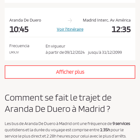
t
l
a
Aranda De Duero
Madrid Interc. Av América
p
10:45
12:35
Voir l’itinéraire
o
l
Frecuencia
En vigueur
i
à partir de
09/12/2024
jusqu’à
31/12/2099
LMXJV
t
i
Afficher plus
q
u
e
Comment se fait le trajet de
d
Aranda De Duero à Madrid ?
e
c
o
Les bus de Aranda De Duero à Madrid ont une fréquence de
9 services
quotidiens et la durée du voyage est comprise entre
1:35h
pour le
n
service le plus direct et 2:28h heures pour celui avec le plus d’arrêts.
f