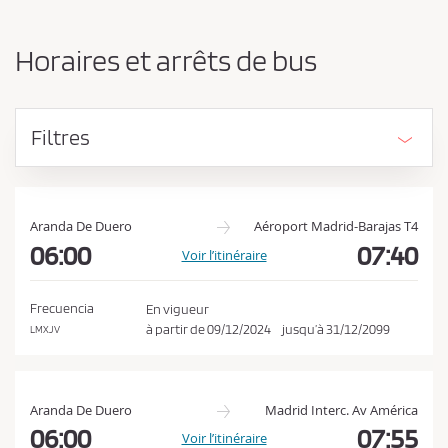
n
d
g
e
e
Horaires et arrêts de bus
r
v
l
e
’
z
o
Filtres
r
a
i
c
g
c
i
e
n
Aranda De Duero
Aéroport Madrid-Barajas T4
e
06:00
07:40
p
Voir l’itinéraire
e
t
t
e
l
Frecuencia
En vigueur
a
r
à partir de
09/12/2024
jusqu’à
31/12/2099
LMXJV
d
l
e
e
s
t
s
Aranda De Duero
Madrid Interc. Av América
i
c
06:00
07:55
Voir l’itinéraire
n