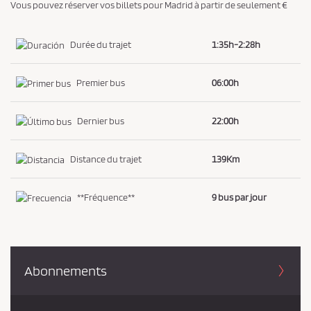
Vous pouvez réserver vos billets pour Madrid à partir de seulement €
i
d
Durée du trajet
1:35h-2:28h
e
n
Premier bus
06:00h
t
i
Dernier bus
22:00h
a
l
Distance du trajet
139Km
i
t
é
**Fréquence**
9 bus par jour
*
Abonnements