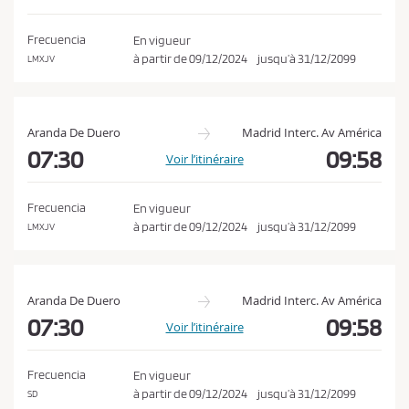
o
a
n
t
Frecuencia
En vigueur
i
d
à partir de
09/12/2024
jusqu’à
31/12/2099
LMXJV
o
i
n
t
i
Aranda De Duero
Madrid Interc. Av América
o
07:30
09:58
Voir l’itinéraire
n
s
Frecuencia
En vigueur
d
à partir de
09/12/2024
jusqu’à
31/12/2099
LMXJV
e
v
e
Aranda De Duero
Madrid Interc. Av América
n
07:30
09:58
Voir l’itinéraire
t
e
Frecuencia
En vigueur
e
à partir de
09/12/2024
jusqu’à
31/12/2099
SD