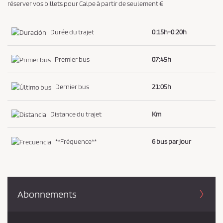
réserver vos billets pour Calpe à partir de seulement €
i
d
Durée du trajet
0:15h-0:20h
e
n
Premier bus
07:45h
t
i
Dernier bus
21:05h
a
l
Distance du trajet
Km
i
t
é
**Fréquence**
6 bus par jour
*
Abonnements