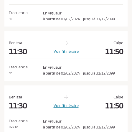
o
a
n
t
Frecuencia
En vigueur
i
d
à partir de
01/02/2024
jusqu’à
31/12/2099
SD
o
i
n
t
i
Benissa
Calpe
o
11:30
11:50
Voir l’itinéraire
n
s
Frecuencia
En vigueur
d
à partir de
01/02/2024
jusqu’à
31/12/2099
SD
e
v
e
Benissa
Calpe
n
11:30
11:50
Voir l’itinéraire
t
e
Frecuencia
En vigueur
e
à partir de
01/02/2024
jusqu’à
31/12/2099
LMXJV