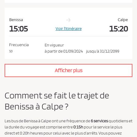
t
l
a
Benissa
Calpe
p
15:05
15:20
Voir l’itinéraire
o
l
Frecuencia
En vigueur
i
à partir de
01/09/2024
jusqu’à
31/12/2099
SD
t
i
Afficher plus
q
u
e
Comment se fait le trajet de
d
Benissa à Calpe ?
e
c
o
Les bus de Benissa à Calpe ont une fréquence de
6 services
quotidiens et
la durée du voyage est comprise entre
0:15h
pour le service le plus
n
direct et 0:20h heures pour celui avec le plus d’arrêts. Vous pouvez
f