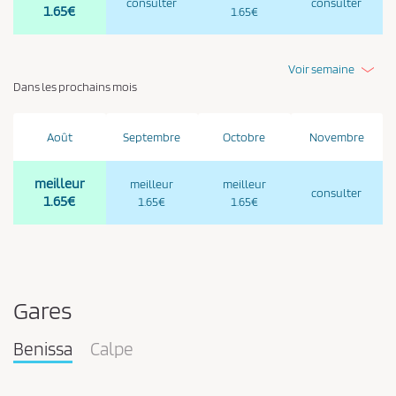
consulter
consulter
1.65€
1.65€
Voir semaine
Dans les prochains mois
Août
Septembre
Octobre
Novembre
meilleur
meilleur
meilleur
consulter
1.65€
1.65€
1.65€
Gares
Benissa
Calpe
Pareja