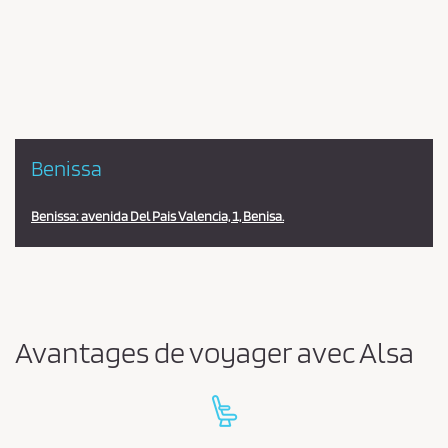
en
la
estación
Benissa
Benissa: avenida Del Pais Valencia, 1, Benisa.
Avantages de voyager avec Alsa