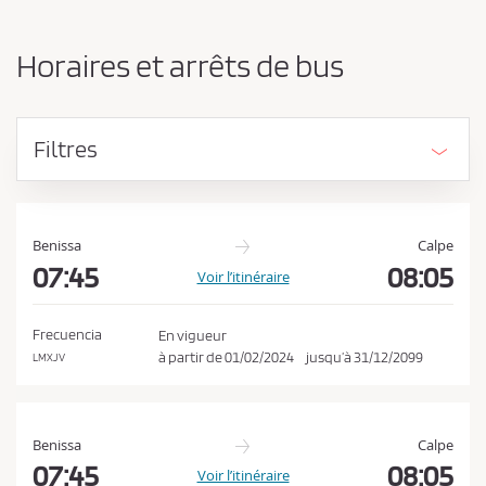
n
d
g
e
e
Horaires et arrêts de bus
r
v
l
e
’
z
o
Filtres
r
a
i
c
g
c
i
e
n
Benissa
Calpe
e
07:45
08:05
p
Voir l’itinéraire
e
t
t
e
l
Frecuencia
En vigueur
a
r
à partir de
01/02/2024
jusqu’à
31/12/2099
LMXJV
d
l
e
e
s
t
s
Benissa
Calpe
i
c
07:45
08:05
Voir l’itinéraire
n