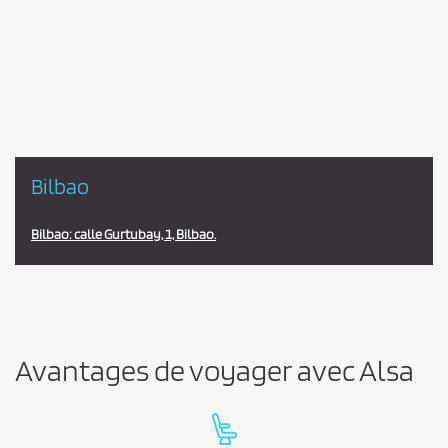
Pareja
en
la
estación
Bilbao
Bilbao: calle Gurtubay, 1, Bilbao.
Avantages de voyager avec Alsa