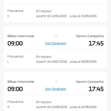
o
a
n
t
Frecuencia
En vigueur
i
d
à partir de
12/04/2025
jusqu’à
15/09/2026
D
o
i
n
t
i
Bilbao Intermodal
Oporto Campanha
o
09:00
17:45
Voir l’itinéraire
n
s
Frecuencia
En vigueur
d
à partir de
19/07/2026
jusqu’à
30/08/2026
L
e
v
e
Bilbao Intermodal
Oporto Campanha
n
09:00
17:45
Voir l’itinéraire
t
e
Frecuencia
En vigueur
e
à partir de
24/08/2026
jusqu’à
24/08/2026
M