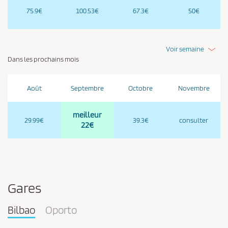
75.9€
100.53€
67.3€
50€
Voir semaine
Dans les prochains mois
Août
Septembre
Octobre
Novembre
meilleur
29.99€
39.3€
consulter
22€
Gares
Bilbao
Oporto