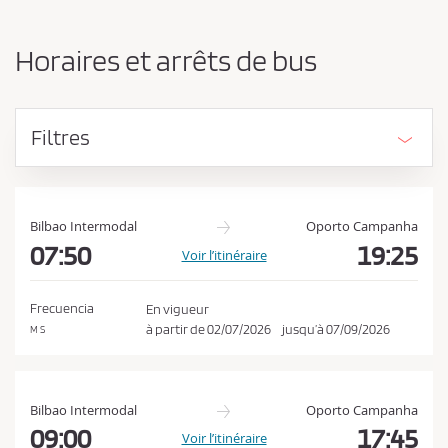
n
d
g
e
e
Horaires et arrêts de bus
r
v
l
e
’
z
o
Filtres
r
a
i
c
g
c
i
e
n
Bilbao Intermodal
Oporto Campanha
e
07:50
19:25
p
Voir l’itinéraire
e
t
t
e
l
Frecuencia
En vigueur
a
r
à partir de
02/07/2026
jusqu’à
07/09/2026
M S
d
l
e
e
s
t
s
Bilbao Intermodal
Oporto Campanha
i
c
09:00
17:45
Voir l’itinéraire
n