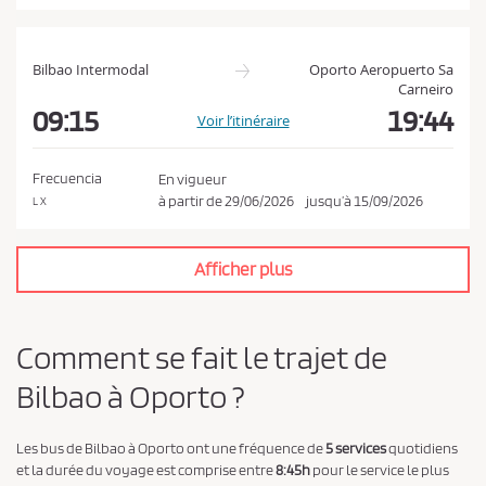
t
l
a
Bilbao Intermodal
Oporto Aeropuerto Sa
p
Carneiro
09:15
19:44
o
Voir l’itinéraire
l
i
Frecuencia
En vigueur
t
à partir de
29/06/2026
jusqu’à
15/09/2026
L X
i
q
Afficher plus
u
e
d
Comment se fait le trajet de
e
Bilbao à Oporto ?
c
o
Les bus de Bilbao à Oporto ont une fréquence de
5 services
quotidiens
n
et la durée du voyage est comprise entre
8:45h
pour le service le plus
f