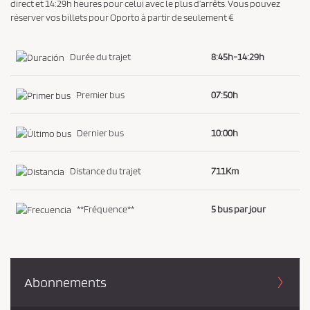
direct et 14:29h heures pour celui avec le plus d’arrêts. Vous pouvez
i
réserver vos billets pour Oporto à partir de seulement €
d
e
Durée du trajet
8:45h-14:29h
n
t
Premier bus
07:50h
i
a
Dernier bus
10:00h
l
i
Distance du trajet
711Km
t
é
**Fréquence**
5 bus par jour
*
Abonnements