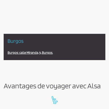
en
la
estación
Burgos
Burgos: calle Miranda, 4, Burgos.
Avantages de voyager avec Alsa