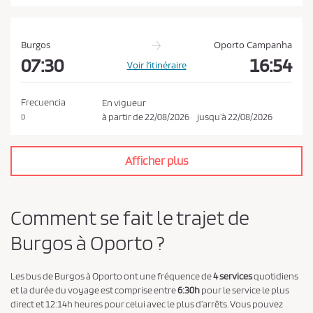
t
l
a
Burgos
Oporto Campanha
p
07:30
16:54
Voir l’itinéraire
o
l
Frecuencia
En vigueur
i
à partir de
22/08/2026
jusqu’à
22/08/2026
D
t
i
Afficher plus
q
u
e
Comment se fait le trajet de
d
Burgos à Oporto ?
e
c
o
Les bus de Burgos à Oporto ont une fréquence de
4 services
quotidiens
et la durée du voyage est comprise entre
6:30h
pour le service le plus
n
direct et 12:14h heures pour celui avec le plus d’arrêts. Vous pouvez
f