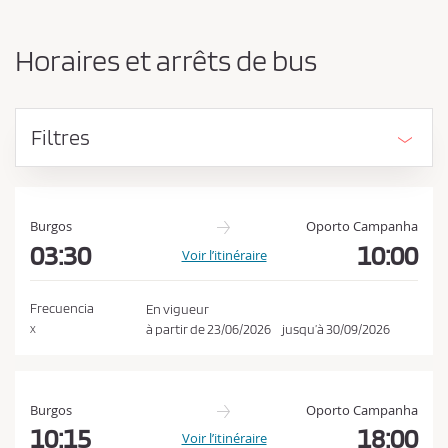
n
d
g
e
e
Horaires et arrêts de bus
r
v
l
e
’
z
o
Filtres
r
a
i
c
g
c
i
e
n
Burgos
Oporto Campanha
e
03:30
10:00
p
Voir l’itinéraire
e
t
t
e
l
Frecuencia
En vigueur
a
r
à partir de
23/06/2026
jusqu’à
30/09/2026
X
d
l
e
e
s
t
s
Burgos
Oporto Campanha
i
c
10:15
18:00
Voir l’itinéraire
n