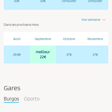
50€
50€
consulter
consulter
Voir semaine
Dans les prochains mois
Août
Septembre
Octobre
Novembre
meilleur
29.9€
37€
37€
22€
Gares
Burgos
Oporto
Pareja