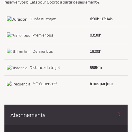
réserver vos billets pour Oporto à partir de seulement €
i
d
Durée du trajet
6:30h-12:14h
e
n
Premier bus
03:30h
t
i
Dernier bus
18:00h
a
l
Distance du trajet
558Km
i
t
é
**Fréquence**
4 bus par jour
*
Abonnements