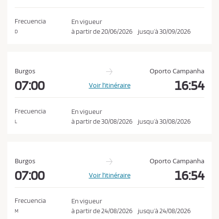
o
a
n
t
Frecuencia
En vigueur
i
d
à partir de
20/06/2026
jusqu’à
30/09/2026
D
o
i
n
t
i
Burgos
Oporto Campanha
o
07:00
16:54
Voir l’itinéraire
n
s
Frecuencia
En vigueur
d
à partir de
30/08/2026
jusqu’à
30/08/2026
L
e
v
e
Burgos
Oporto Campanha
n
07:00
16:54
Voir l’itinéraire
t
e
Frecuencia
En vigueur
e
à partir de
24/08/2026
jusqu’à
24/08/2026
M