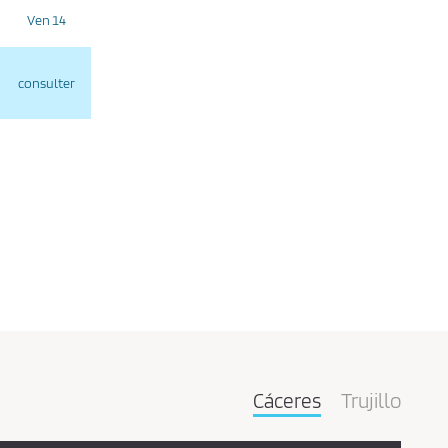
Ven 14
consulter
Cáceres
Trujillo