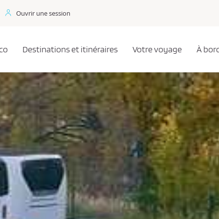
Ouvrir une session
co
Destinations et itinéraires
Votre voyage
À bor