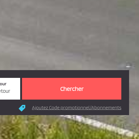
tour
etour
Ajoutez Code promotionnel/Abonnements