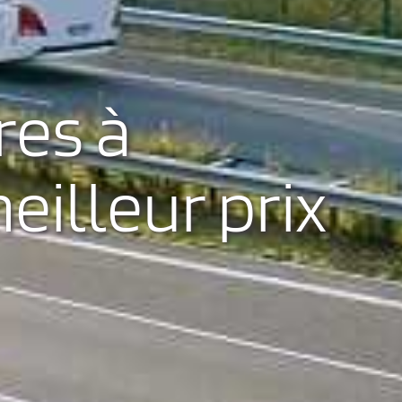
res à
meilleur prix