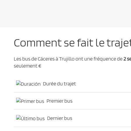
e
d
e
c
o
n
f
i
d
e
Comment se fait le trajet
n
t
i
a
l
Les bus de Cáceres à Trujillo ont une fréquence de
2 s
i
t
seulement €
é
*
Durée du trajet
Premier bus
Dernier bus