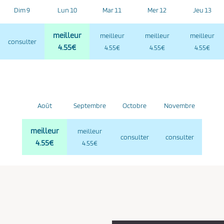
Dim 9
Lun 10
Mar 11
Mer 12
Jeu 13
meilleur
meilleur
meilleur
meilleur
consulter
4.55€
4.55€
4.55€
4.55€
Août
Septembre
Octobre
Novembre
meilleur
meilleur
consulter
consulter
4.55€
4.55€