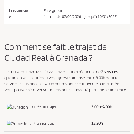
t
l
Frecuencia
En vigueur
a
à partir de
07/09/2026
jusqu’à
10/01/2027
D
p
o
l
Comment se fait le trajet de
i
Ciudad Real à Granada ?
t
i
q
Les bus de Ciudad Real à Granada ont une fréquence de
2 services
quotidiens et la durée du voyage est comprise entre
3:00h
pour le
u
service le plus direct et 4:00h heures pour celui avec le plus d’arrêts.
e
Vous pouvez réserver vos billets pour Granada à partir de seulement €
d
e
Durée du trajet
3:00h-4:00h
c
o
Premier bus
12:30h
n
f