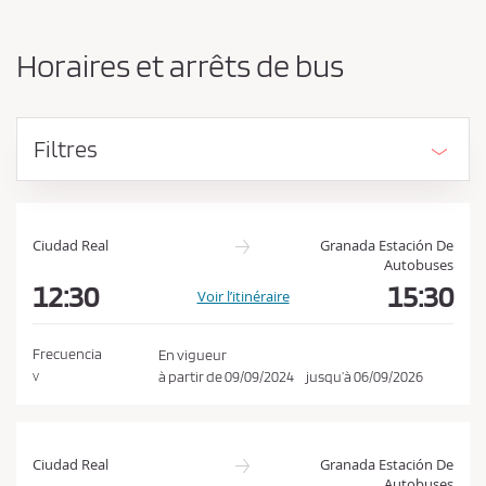
n
d
g
e
e
Horaires et arrêts de bus
r
v
l
e
’
z
o
Filtres
r
a
i
c
g
c
i
e
n
Ciudad Real
Granada Estación De
e
Autobuses
p
e
12:30
15:30
Voir l’itinéraire
t
t
e
l
a
r
Frecuencia
En vigueur
d
à partir de
09/09/2024
jusqu’à
06/09/2026
V
l
e
e
s
t
s
i
Ciudad Real
Granada Estación De
c
n
Autobuses