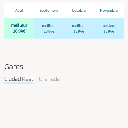
Août
Septembre
Octobre
Novembre
meilleur
meilleur
meilleur
meilleur
18.94€
18.94€
18.94€
18.94€
Gares
Ciudad Real
Granada
Pareja
en
la
estación