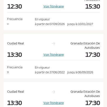
o
a
12:30
15:30
Voir l’itinéraire
n
t
i
d
o
Frecuencia
En vigueur
i
n
à partir de
07/09/2026
jusqu’à
10/01/2027
V
t
i
o
Ciudad Real
Granada Estación De
n
Autobuses
s
13:30
17:30
Voir l’itinéraire
d
e
Frecuencia
En vigueur
v
à partir de
27/06/2022
jusqu’à
06/09/2026
D
e
n
t
Ciudad Real
Granada Estación De
e
Autobuses
13:30
17:30
e
Voir l’itinéraire