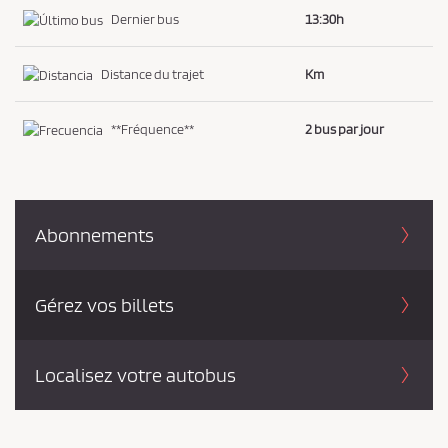
Dernier bus
13:30h
i
d
e
Distance du trajet
Km
n
t
**Fréquence**
2 bus par jour
i
a
l
i
Abonnements
t
é
Gérez vos billets
*
Localisez votre autobus