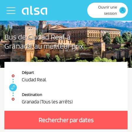
Saut au contenu principal
Ouvrir une
Toggle navigation
session
Bus de Ciudad Real à
Granada, au meilleur prix
Départ
Ciudad Real
I
n
Destination
t
Granada (Tous les arrêts)
e
V
r
o
c
Rechercher par dates
u
h
a
s