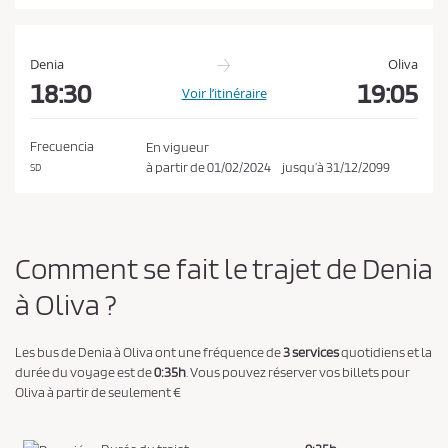
t
l
a
Denia
Oliva
p
18:30
19:05
Voir l’itinéraire
o
l
Frecuencia
En vigueur
i
à partir de
01/02/2024
jusqu’à
31/12/2099
SD
t
i
q
Comment se fait le trajet de Denia
u
e
à Oliva ?
d
e
Les bus de Denia à Oliva ont une fréquence de
3 services
quotidiens et la
c
durée du voyage est de
0:35h
. Vous pouvez réserver vos billets pour
o
Oliva à partir de seulement €
n
f