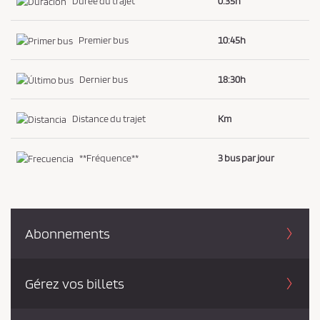
Durée du trajet
0:35h
i
d
Premier bus
10:45h
e
n
Dernier bus
18:30h
t
i
Distance du trajet
Km
a
l
**Fréquence**
3 bus par jour
i
t
é
*
Abonnements
Gérez vos billets