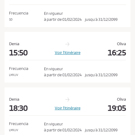
o
a
n
t
Frecuencia
En vigueur
i
d
à partir de
01/02/2024
jusqu’à
31/12/2099
SD
o
i
n
t
i
Denia
Oliva
o
15:50
16:25
Voir l’itinéraire
n
s
Frecuencia
En vigueur
d
à partir de
01/02/2024
jusqu’à
31/12/2099
LMXJV
e
v
e
Denia
Oliva
n
18:30
19:05
Voir l’itinéraire
t
e
Frecuencia
En vigueur
e
à partir de
01/02/2024
jusqu’à
31/12/2099
LMXJV