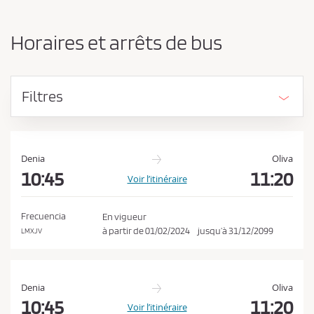
n
d
g
e
e
Horaires et arrêts de bus
r
v
l
e
’
z
o
Filtres
r
a
i
c
g
c
i
e
n
Denia
Oliva
e
10:45
11:20
p
Voir l’itinéraire
e
t
t
e
l
Frecuencia
En vigueur
a
r
à partir de
01/02/2024
jusqu’à
31/12/2099
LMXJV
d
l
e
e
s
t
s
Denia
Oliva
i
c
10:45
11:20
Voir l’itinéraire
n