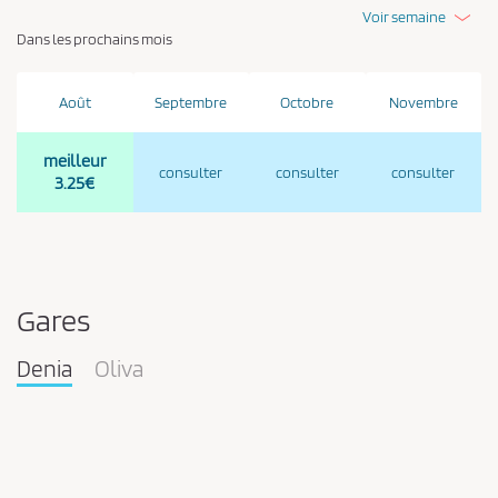
Voir semaine
Dans les prochains mois
Août
Septembre
Octobre
Novembre
meilleur
consulter
consulter
consulter
3.25€
Gares
Denia
Oliva
Pareja
en
la
estación