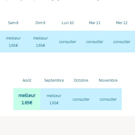
Sam 8
Dim 9
Lun 10
Mar 11
Mer 12
meilleur
meilleur
consulter
consulter
consulter
1.65€
1.65€
Août
Septembre
Octobre
Novembre
meilleur
meilleur
consulter
consulter
1.65€
1.65€