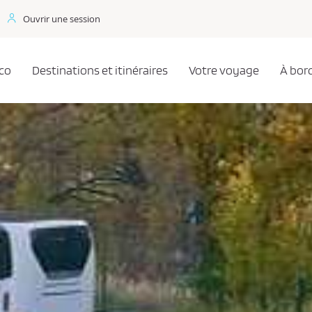
Ouvrir une session
co
Destinations et itinéraires
Votre voyage
À bor