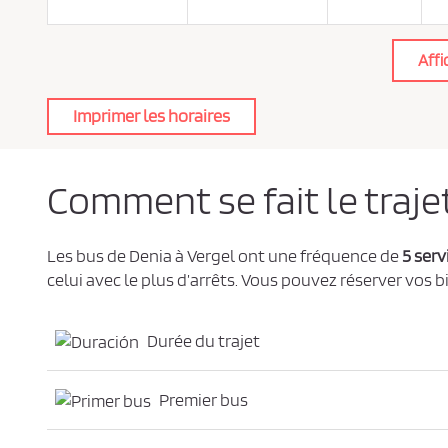
e
d
e
c
Affi
o
n
f
i
Imprimer les horaires
d
e
n
t
i
a
Comment se fait le traje
l
i
t
é
*
Les bus de Denia à Vergel ont une fréquence de
5 serv
celui avec le plus d’arrêts. Vous pouvez réserver vos b
Durée du trajet
Premier bus