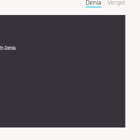
Denia
Vergel
/n, Denia.