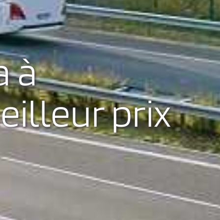
a à
eilleur prix