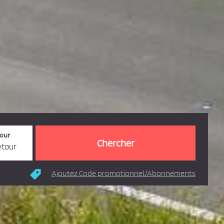
tour
etour
Ajoutez Code promotionnel/Abonnements