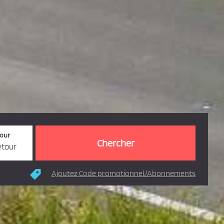
tour
etour
Ajoutez Code promotionnel/Abonnements