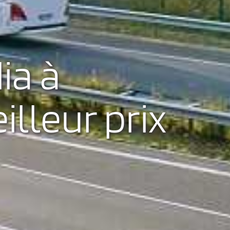
ia à
illeur prix