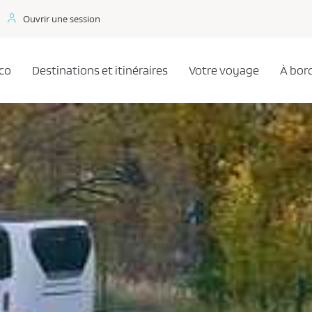
Ouvrir une session
co
Destinations et itinéraires
Votre voyage
À bor