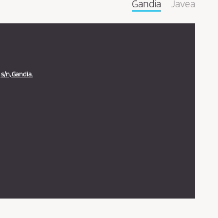
Gandia
Javea
s/n, Gandia.