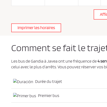
e
d
e
c
Affi
o
n
f
i
Imprimer les horaires
d
e
n
t
i
a
Comment se fait le traje
l
i
t
é
*
Les bus de Gandia à Javea ont une fréquence de
4 ser
celui avec le plus d’arrêts. Vous pouvez réserver vos b
Durée du trajet
Premier bus