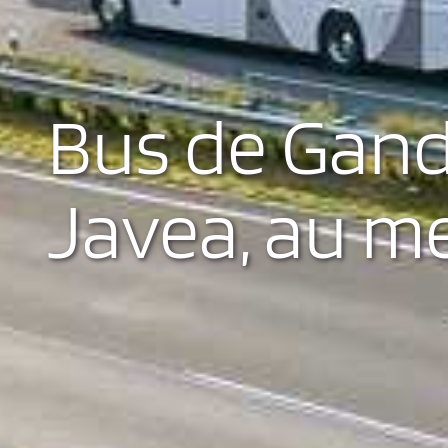
Bus de Gand
Javea, au me