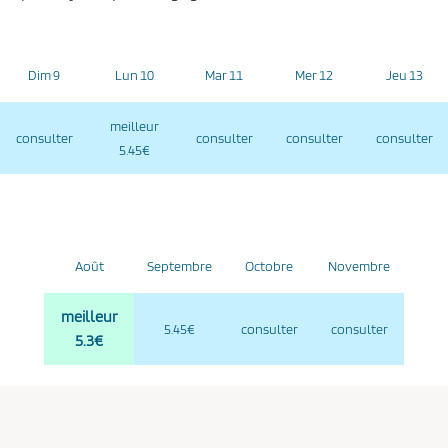
Dim 9
Lun 10
Mar 11
Mer 12
Jeu 13
meilleur
consulter
consulter
consulter
consulter
5.45€
Août
Septembre
Octobre
Novembre
meilleur
5.45€
consulter
consulter
5.3€