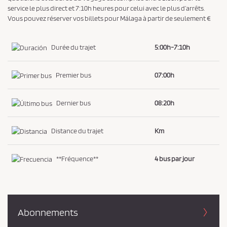
service le plus direct et 7:10h heures pour celui avec le plus d’arrêts.
i
Vous pouvez réserver vos billets pour Málaga à partir de seulement €
d
e
Durée du trajet
5:00h-7:10h
n
t
Premier bus
07:00h
i
a
Dernier bus
08:20h
l
i
t
Distance du trajet
Km
é
*
**Fréquence**
4 bus par jour
Abonnements