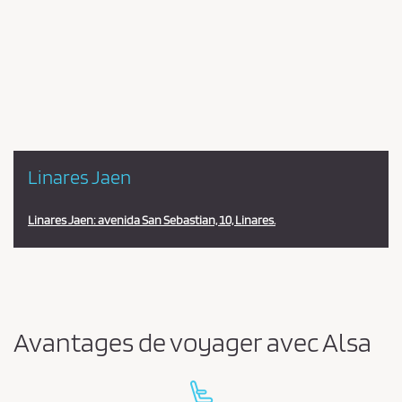
Pareja
en
la
estación
Linares Jaen
Linares Jaen: avenida San Sebastian, 10, Linares.
Avantages de voyager avec Alsa