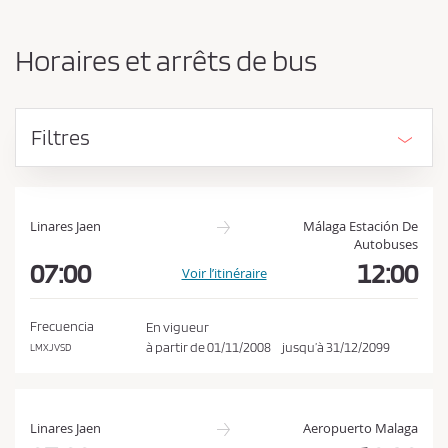
n
d
g
e
e
Horaires et arrêts de bus
r
v
l
e
’
z
o
Filtres
r
a
i
c
g
c
i
e
n
Linares Jaen
Málaga Estación De
e
Autobuses
p
e
07:00
12:00
Voir l’itinéraire
t
t
e
l
a
r
Frecuencia
En vigueur
d
à partir de
01/11/2008
jusqu’à
31/12/2099
LMXJVSD
l
e
e
s
t
s
i
Linares Jaen
Aeropuerto Malaga
c
n