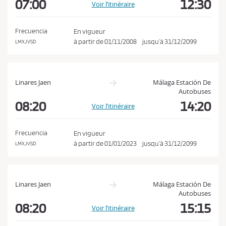
07:00
12:30
o
Voir l’itinéraire
a
n
t
i
d
Frecuencia
En vigueur
o
à partir de
01/11/2008
jusqu’à
31/12/2099
LMXJVSD
i
n
t
i
Linares Jaen
Málaga Estación De
o
Autobuses
n
08:20
14:20
Voir l’itinéraire
s
d
Frecuencia
En vigueur
e
à partir de
01/01/2023
jusqu’à
31/12/2099
LMXJVSD
v
e
n
Linares Jaen
Málaga Estación De
t
Autobuses
e
08:20
15:15
Voir l’itinéraire
e