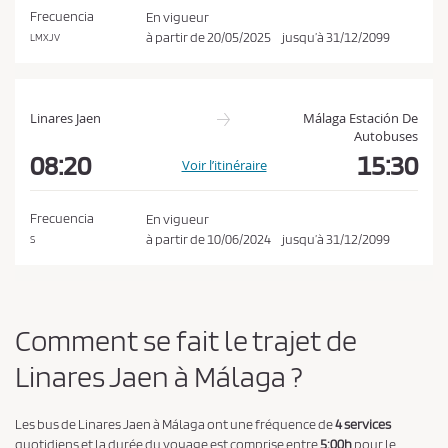
t
Frecuencia
En vigueur
l
à partir de
20/05/2025
jusqu’à
31/12/2099
LMXJV
a
p
o
Linares Jaen
Málaga Estación De
l
Autobuses
08:20
15:30
i
Voir l’itinéraire
t
i
Frecuencia
En vigueur
q
à partir de
10/06/2024
jusqu’à
31/12/2099
S
u
e
d
Comment se fait le trajet de
e
c
Linares Jaen à Málaga ?
o
n
Les bus de Linares Jaen à Málaga ont une fréquence de
4 services
f
quotidiens et la durée du voyage est comprise entre
5:00h
pour le