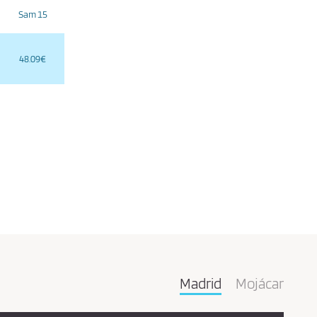
Sam 15
48.09€
Madrid
Mojácar