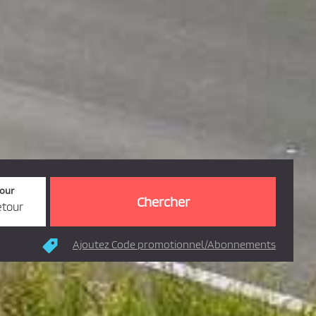
tour
etour
Ajoutez Code promotionnel/Abonnements