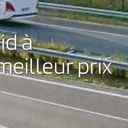
id à
meilleur prix