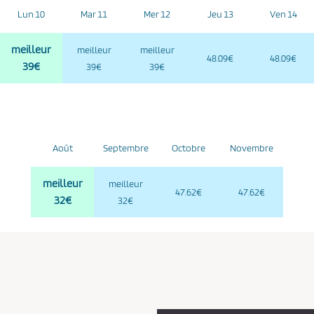
Lun 10
Mar 11
Mer 12
Jeu 13
Ven 14
meilleur
meilleur
meilleur
48.09€
48.09€
39€
39€
39€
Août
Septembre
Octobre
Novembre
meilleur
meilleur
47.62€
47.62€
32€
32€