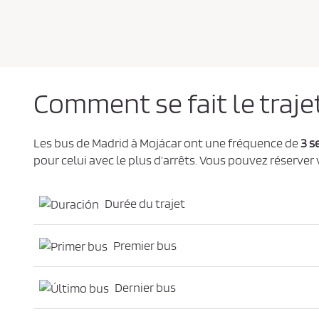
e
d
e
c
o
n
f
i
d
e
Comment se fait le traje
n
t
i
a
l
Les bus de Madrid à Mojácar ont une fréquence de
3 s
i
t
pour celui avec le plus d’arrêts. Vous pouvez réserver
é
*
Durée du trajet
Premier bus
Dernier bus