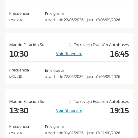
o
a
n
t
Frecuencia
En vigueur
i
d
à partir de
22/06/2026
jusqu’à
06/09/2026
LMXJVSD
o
i
n
t
i
Madrid Estación Sur
Torrevieja Estación Autobuses
o
10:30
16:45
Voir l’itinéraire
n
s
Frecuencia
En vigueur
d
à partir de
22/06/2026
jusqu’à
06/09/2026
LMXJVSD
e
v
e
Madrid Estación Sur
Torrevieja Estación Autobuses
n
13:30
19:15
Voir l’itinéraire
t
e
Frecuencia
En vigueur
e
à partir de
01/07/2026
jusqu’à
31/08/2026
LMXJVSD