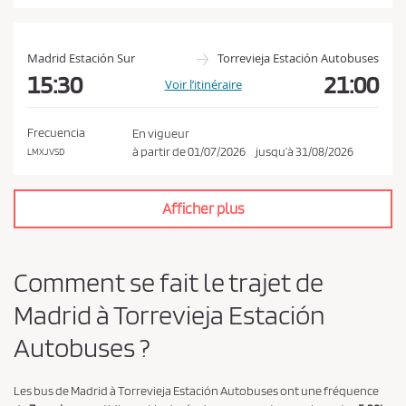
t
l
a
Madrid Estación Sur
Torrevieja Estación Autobuses
p
15:30
21:00
Voir l’itinéraire
o
l
Frecuencia
En vigueur
i
à partir de
01/07/2026
jusqu’à
31/08/2026
LMXJVSD
t
i
Afficher plus
q
u
e
Comment se fait le trajet de
d
Madrid à Torrevieja Estación
e
c
Autobuses ?
o
n
Les bus de Madrid à Torrevieja Estación Autobuses ont une fréquence
f