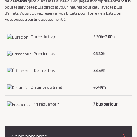
de
7 services
quotidiens et la durée du voyage est comprise entre
5:30h
i
pour le service le plus direct et 7:00h heures pour celui avec le plus
d’arrêts. Vous pouvez réserver vos billets pour Torrevieja Estación
d
Autobuses à partir de seulement €
e
n
Durée du trajet
5:30h-7:00h
t
i
Premier bus
08:30h
a
l
i
Dernier bus
23:59h
t
é
Distance du trajet
464Km
*
**Fréquence**
7 bus par jour
Abonnements