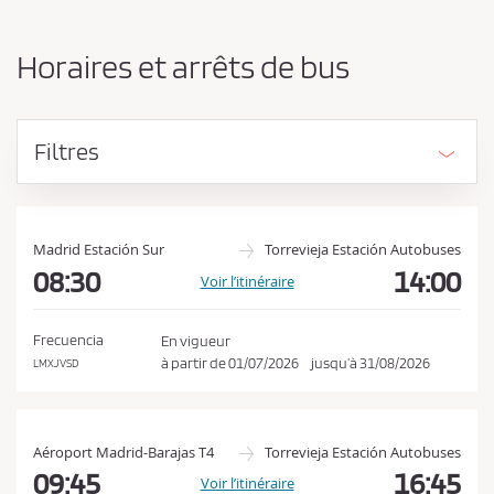
n
d
g
e
e
Horaires et arrêts de bus
r
v
l
e
’
z
o
Filtres
r
a
i
c
g
c
i
e
n
Madrid Estación Sur
Torrevieja Estación Autobuses
e
08:30
14:00
p
Voir l’itinéraire
e
t
t
e
l
Frecuencia
En vigueur
a
r
à partir de
01/07/2026
jusqu’à
31/08/2026
LMXJVSD
d
l
e
e
s
t
s
Aéroport Madrid-Barajas T4
Torrevieja Estación Autobuses
i
c
09:45
16:45
Voir l’itinéraire
n