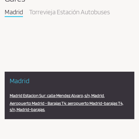
Madrid
Torrevieja Estación Autobuses
Pareja
en
la
estación
Madrid
Madrid Estacion Sur: calle Mendez Alvaro, s/n, Madrid.
Aeropuerto Madrid - Barajas T4: aeropuerto Madrid-barajas T4,
s/n, Madrid-barajas.