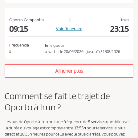
t
l
a
Oporto Campanha
Irun
p
09:15
23:15
Voir l’itinéraire
o
l
Frecuencia
En vigueur
i
à partir de
20/06/2026
jusqu’à
31/08/2026
S
t
i
Afficher plus
q
u
e
Comment se fait le trajet de
d
Oporto à Irun ?
e
c
o
Les bus de Oporto à Irun ont une fréquence de
5 services
quotidiens et
la durée du voyage est comprise entre
13:55h
pour le service le plus
n
direct et 18:35h heures pour celui avec le plus d’arrêts. Vous pouvez
f