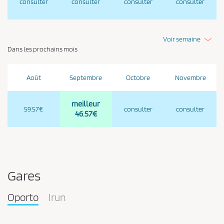
consulter
consulter
consulter
consulter
Voir semaine
Dans les prochains mois
Août
Septembre
Octobre
Novembre
meilleur
59.57€
consulter
consulter
46.57€
Gares
Oporto
Irun
Pareja