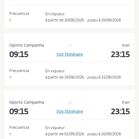
o
a
n
t
Frecuencia
En vigueur
i
d
à partir de
20/06/2026
jusqu’à
26/09/2026
S
o
i
n
t
i
Oporto Campanha
Irun
o
09:15
23:15
Voir l’itinéraire
n
s
Frecuencia
En vigueur
d
à partir de
19/06/2026
jusqu’à
31/08/2026
V
e
v
e
Oporto Campanha
Irun
n
09:15
23:15
Voir l’itinéraire
t
e
Frecuencia
En vigueur
e
à partir de
01/09/2026
jusqu’à
26/09/2026
V