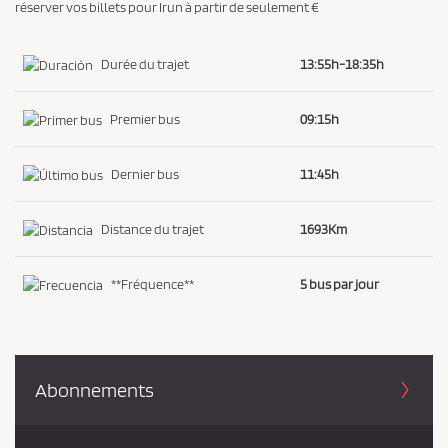
réserver vos billets pour Irun à partir de seulement €
i
d
Durée du trajet
13:55h-18:35h
e
n
Premier bus
09:15h
t
i
Dernier bus
11:45h
a
l
Distance du trajet
1693Km
i
t
é
**Fréquence**
5 bus par jour
*
Abonnements