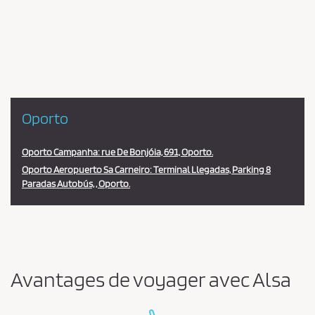
en
la
estación
Oporto
Oporto Campanha: rue De Bonjóia, 691, Oporto.
Oporto Aeropuerto Sa Carneiro: Terminal Llegadas, Parking 8
Paradas Autobús, , Oporto.
Avantages de voyager avec Alsa