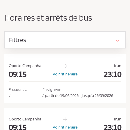
n
d
g
e
e
Horaires et arrêts de bus
r
v
l
e
’
z
o
Filtres
r
a
i
c
g
c
i
e
n
Oporto Campanha
Irun
e
09:15
23:10
p
Voir l’itinéraire
e
t
t
e
l
Frecuencia
En vigueur
a
r
à partir de
19/06/2026
jusqu’à
26/09/2026
V
d
l
e
e
s
t
s
Oporto Campanha
Irun
i
c
09:15
23:10
Voir l’itinéraire
n