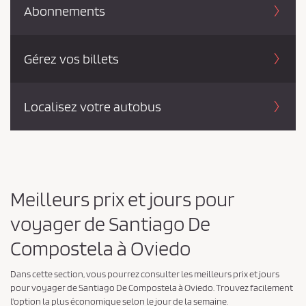
Abonnements
i
d
e
Gérez vos billets
n
t
i
Localisez votre autobus
a
l
i
t
Meilleurs prix et jours pour
é
*
voyager de Santiago De
Compostela à Oviedo
Dans cette section, vous pourrez consulter les meilleurs prix et jours
pour voyager de Santiago De Compostela à Oviedo. Trouvez facilement
l'option la plus économique selon le jour de la semaine.