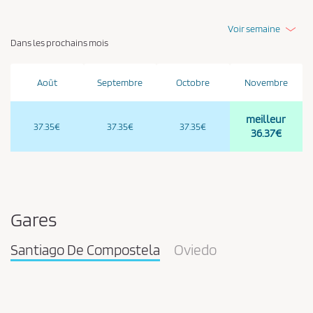
Voir semaine
Dans les prochains mois
Août
Septembre
Octobre
Novembre
meilleur
37.35€
37.35€
37.35€
36.37€
Gares
Santiago De Compostela
Oviedo
Pareja
en
la