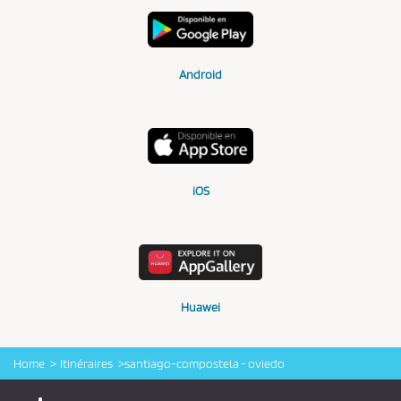
Android
iOS
Huawei
Home
Itinéraires
santiago-compostela - oviedo
Logo Alsa