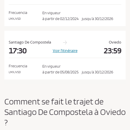
o
a
n
t
Frecuencia
En vigueur
i
d
à partir de
02/12/2024
jusqu’à
30/12/2026
LMXJVSD
o
i
n
t
i
Santiago De Compostela
Oviedo
o
17:30
23:59
Voir l’itinéraire
n
s
Frecuencia
En vigueur
d
à partir de
05/08/2025
jusqu’à
30/12/2026
LMXJVSD
e
v
e
Comment se fait le trajet de
n
t
Santiago De Compostela à Oviedo
e
?
e