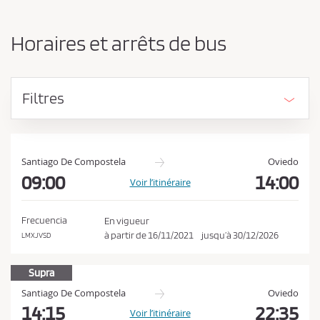
n
d
g
e
e
Horaires et arrêts de bus
r
v
l
e
’
z
o
Filtres
r
a
i
c
g
c
i
e
n
Santiago De Compostela
Oviedo
e
09:00
14:00
p
Voir l’itinéraire
e
t
t
e
l
Frecuencia
En vigueur
a
r
à partir de
16/11/2021
jusqu’à
30/12/2026
LMXJVSD
d
l
e
e
Supra
s
t
s
Santiago De Compostela
Oviedo
i
c
14:15
22:35
Voir l’itinéraire
n