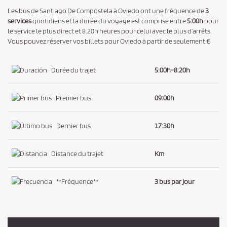
t
Les bus de Santiago De Compostela à Oviedo ont une fréquence de
3
l
services
quotidiens et la durée du voyage est comprise entre
5:00h
pour
a
le service le plus direct et 8:20h heures pour celui avec le plus d’arrêts.
p
Vous pouvez réserver vos billets pour Oviedo à partir de seulement €
o
l
Durée du trajet
5:00h-8:20h
i
t
Premier bus
09:00h
i
q
Dernier bus
17:30h
u
e
Distance du trajet
Km
d
e
**Fréquence**
3 bus par jour
c
o
n
f