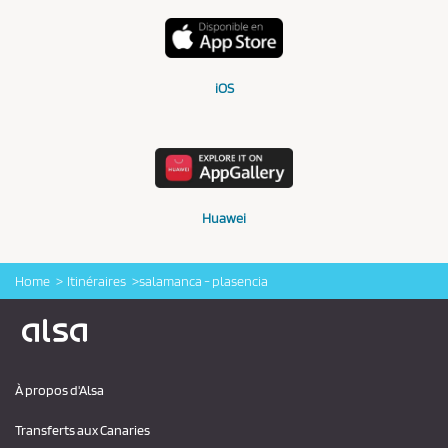
iOS
Huawei
Home
Itinéraires
salamanca - plasencia
Logo Alsa
À propos d'Alsa
Transferts aux Canaries