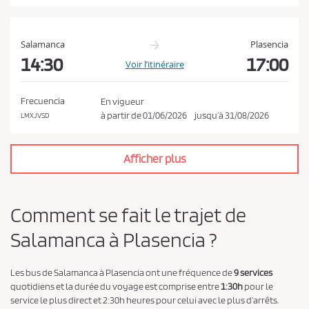
t
l
a
Salamanca
Plasencia
p
14:30
17:00
Voir l’itinéraire
o
l
Frecuencia
En vigueur
i
à partir de
01/06/2026
jusqu’à
31/08/2026
LMXJVSD
t
i
Afficher plus
q
u
e
Comment se fait le trajet de
d
Salamanca à Plasencia ?
e
c
o
Les bus de Salamanca à Plasencia ont une fréquence de
9 services
quotidiens et la durée du voyage est comprise entre
1:30h
pour le
n
service le plus direct et 2:30h heures pour celui avec le plus d’arrêts.
f