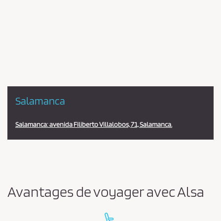
Pareja
en
la
estación
Salamanca
Salamanca: avenida Filiberto Villalobos, 71, Salamanca.
Avantages de voyager avec Alsa