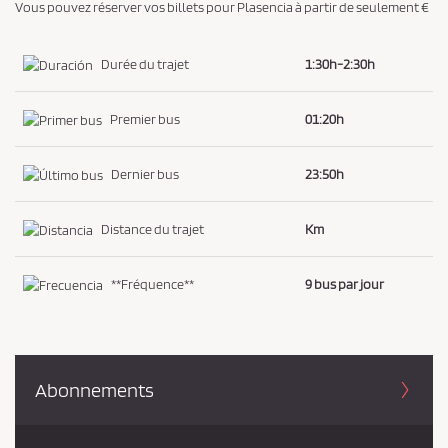
Vous pouvez réserver vos billets pour Plasencia à partir de seulement €
i
d
Durée du trajet
1:30h-2:30h
e
n
Premier bus
01:20h
t
i
Dernier bus
23:50h
a
l
Distance du trajet
Km
i
t
é
**Fréquence**
9 bus par jour
*
Abonnements