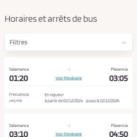
n
d
g
e
e
Horaires et arrêts de bus
r
v
l
e
’
z
o
Filtres
r
a
i
c
g
c
i
e
n
Salamanca
Plasencia
e
01:20
03:05
p
Voir l’itinéraire
e
t
t
e
l
Frecuencia
En vigueur
a
r
à partir de
02/12/2024
jusqu’à
22/12/2026
LMXJVSD
d
l
e
e
s
t
s
Salamanca
Plasencia
i
c
03:10
04:50
Voir l’itinéraire
n