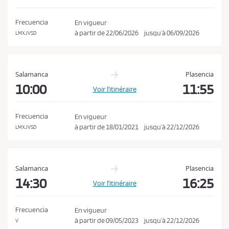
o
a
n
t
Frecuencia
En vigueur
i
d
à partir de
22/06/2026
jusqu’à
06/09/2026
LMXJVSD
o
i
n
t
i
Salamanca
Plasencia
o
10:00
11:55
Voir l’itinéraire
n
s
Frecuencia
En vigueur
d
à partir de
18/01/2021
jusqu’à
22/12/2026
LMXJVSD
e
v
e
Salamanca
Plasencia
n
14:30
16:25
Voir l’itinéraire
t
e
Frecuencia
En vigueur
e
à partir de
09/05/2023
jusqu’à
22/12/2026
V