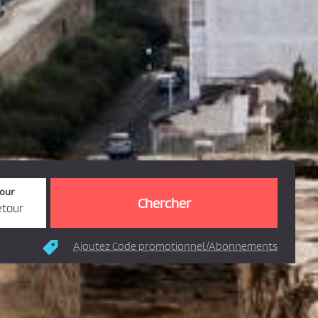
tour
etour
Ajoutez Code promotionnel/Abonnements