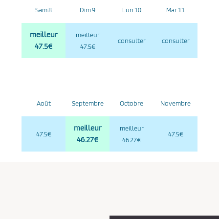
Sam 8
Dim 9
Lun 10
Mar 11
meilleur
meilleur
consulter
consulter
47.5€
47.5€
Août
Septembre
Octobre
Novembre
meilleur
meilleur
47.5€
47.5€
46.27€
46.27€