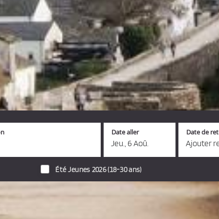
on
Date aller
Date de re
Jeu., 6 Aoû.
Ajouter r
Été Jeunes 2026 (18-30 ans)
s