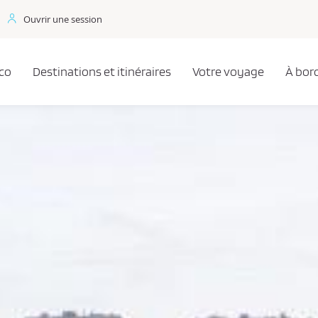
Ouvrir une session
co
Destinations et itinéraires
Votre voyage
À bor