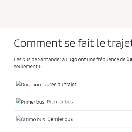
e
d
e
c
o
n
f
i
d
e
Comment se fait le traje
n
t
i
a
l
Les bus de Santander à Lugo ont une fréquence de
1 
i
t
seulement €
é
*
Durée du trajet
Premier bus
Dernier bus