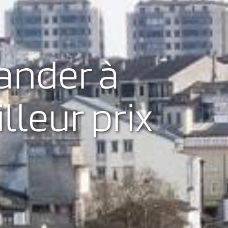
ander à
lleur prix