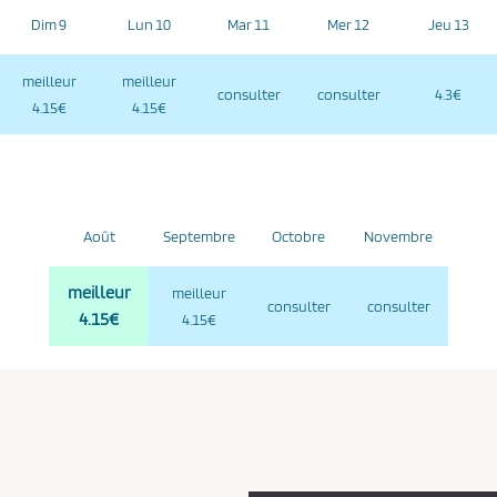
Dim 9
Lun 10
Mar 11
Mer 12
Jeu 13
meilleur
meilleur
consulter
consulter
4.3€
4.15€
4.15€
Août
Septembre
Octobre
Novembre
meilleur
meilleur
consulter
consulter
4.15€
4.15€