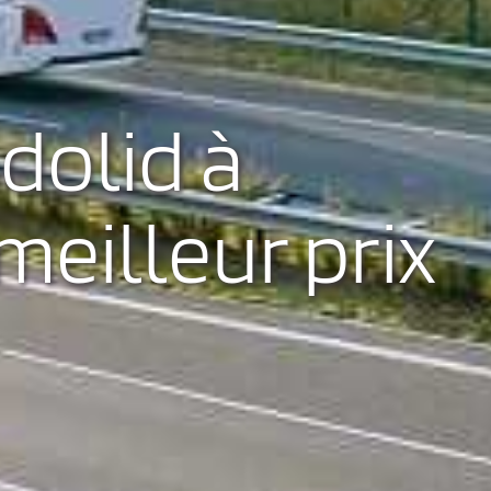
dolid à
eilleur prix