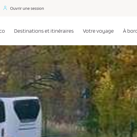
Ouvrir une session
co
Destinations et itinéraires
Votre voyage
À bor