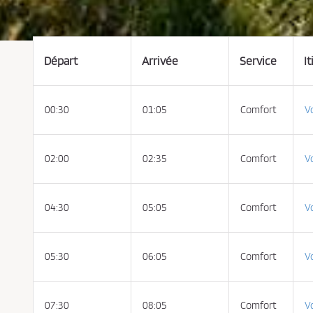
t
e
r
l
e
s
c
Départ
Arrivée
Service
It
o
n
d
i
t
00:30
01:05
Comfort
Vo
i
o
n
s
d
e
02:00
02:35
Comfort
Vo
v
e
n
t
e
04:30
05:05
Comfort
Vo
e
t
l
a
p
05:30
06:05
Comfort
Vo
o
l
i
t
i
q
07:30
08:05
Comfort
Vo
u