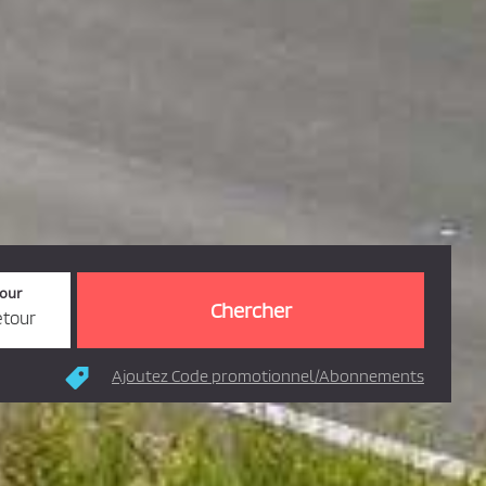
tour
etour
Ajoutez Code promotionnel/Abonnements