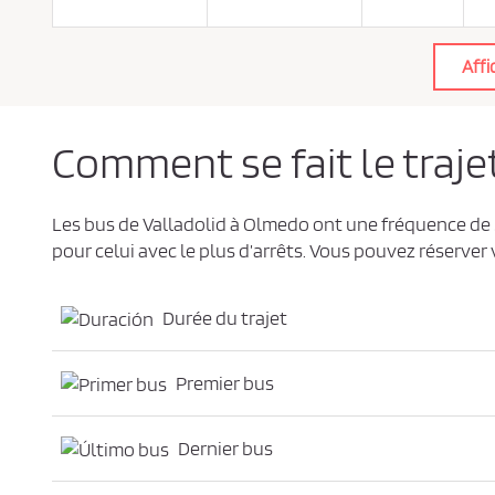
e
d
e
c
Affi
o
n
f
i
d
e
Comment se fait le traje
n
t
i
a
l
Les bus de Valladolid à Olmedo ont une fréquence de
i
t
pour celui avec le plus d’arrêts. Vous pouvez réserver
é
*
Durée du trajet
Premier bus
Dernier bus