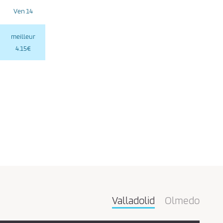
Ven 14
meilleur
4.15€
Valladolid
Olmedo