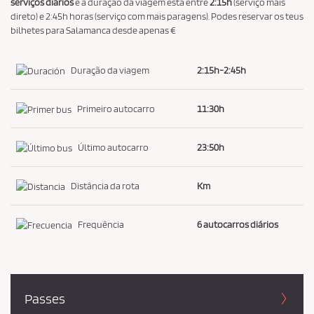
serviços diários
e a duração da viagem está entre
2:15h
(serviço mais
direto) e 2:45h horas (serviço com mais paragens). Podes reservar os teus
bilhetes para Salamanca desde apenas €
Duração da viagem
2:15h-2:45h
Primeiro autocarro
11:30h
Último autocarro
23:50h
Distância da rota
Km
Frequência
6 autocarros diários
Passes