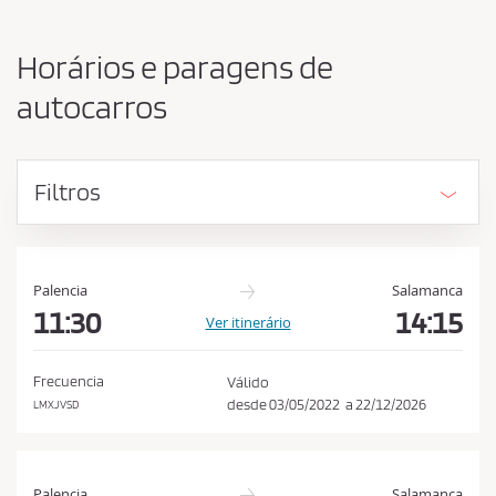
o
a
r
c
i
Horários e paragens de
g
e
e
autocarros
i
m
t
e
d
a
e
Filtros
r
s
a
t
s
i
n
c
Palencia
Salamanca
o
o
11:30
14:15
Ver itinerário
n
d
Frecuencia
Válido
i
desde
03/05/2022
a
22/12/2026
LMXJVSD
ç
õ
e
Palencia
Salamanca