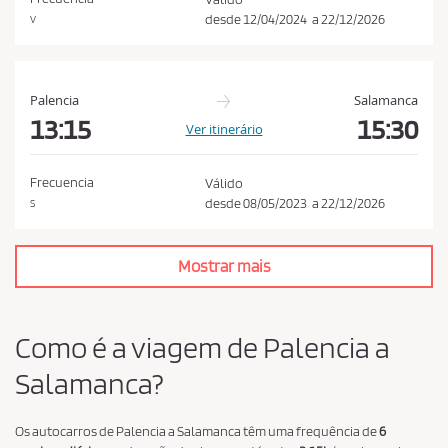
c
desde
12/04/2024
a
22/12/2026
V
a
d
e
Palencia
Salamanca
p
13:15
15:30
Ver itinerário
r
i
Frecuencia
Válido
v
desde
08/05/2023
a
22/12/2026
S
a
c
i
Mostrar mais
d
a
Como é a viagem de Palencia a
d
e
Salamanca?
*
Os autocarros de Palencia a Salamanca têm uma frequência de
6