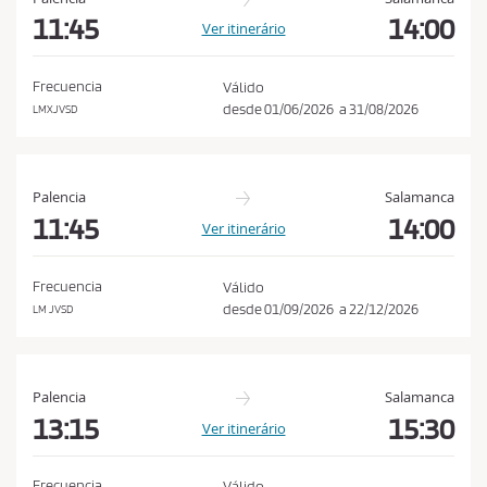
s
11:45
14:00
Ver itinerário
d
e
Frecuencia
Válido
c
desde
01/06/2026
a
31/08/2026
LMXJVSD
o
m
p
Palencia
Salamanca
r
11:45
14:00
Ver itinerário
a
e
Frecuencia
Válido
a
desde
01/09/2026
a
22/12/2026
LM JVSD
p
o
l
Palencia
Salamanca
í
13:15
15:30
Ver itinerário
t
i
Frecuencia
Válido