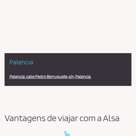
Pareja
en
la
estación
Palencia
Palencia: calle Pedro Berruguete, s/n, Palencia.
Vantagens de viajar com a Alsa