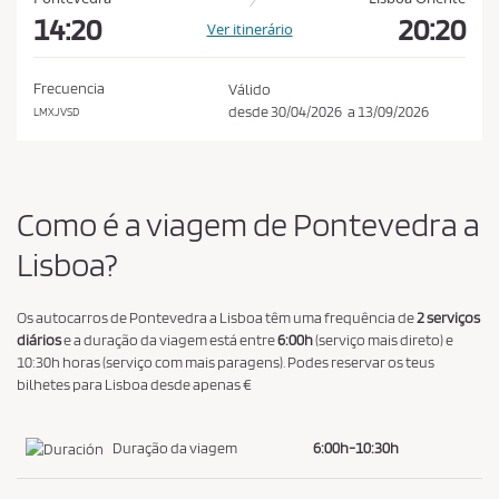
s
14:20
20:20
Ver itinerário
d
e
Frecuencia
Válido
c
desde
30/04/2026
a
13/09/2026
LMXJVSD
o
m
p
r
Como é a viagem de Pontevedra a
a
Lisboa?
e
a
Os autocarros de Pontevedra a Lisboa têm uma frequência de
2 serviços
p
diários
e a duração da viagem está entre
6:00h
(serviço mais direto) e
o
10:30h horas (serviço com mais paragens). Podes reservar os teus
l
bilhetes para Lisboa desde apenas €
í
t
Duração da viagem
6:00h-10:30h
i