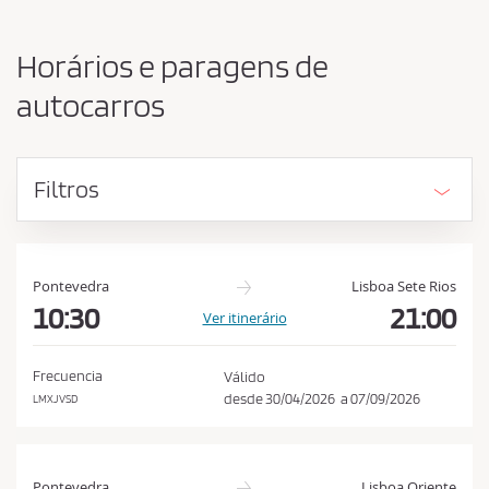
o
a
r
c
i
Horários e paragens de
g
e
e
autocarros
i
m
t
e
d
a
e
Filtros
r
s
a
t
s
i
n
c
Pontevedra
Lisboa Sete Rios
o
o
10:30
21:00
Ver itinerário
n
d
Frecuencia
Válido
i
desde
30/04/2026
a
07/09/2026
LMXJVSD
ç
õ
e
Pontevedra
Lisboa Oriente