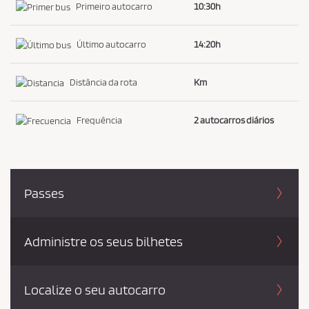
c
Primeiro autocarro
10:30h
a
d
Último autocarro
14:20h
e
p
Distância da rota
Km
r
i
Frequência
2 autocarros diários
v
a
c
i
Passes
d
a
d
Administre os seus bilhetes
e
*
Localize o seu autocarro