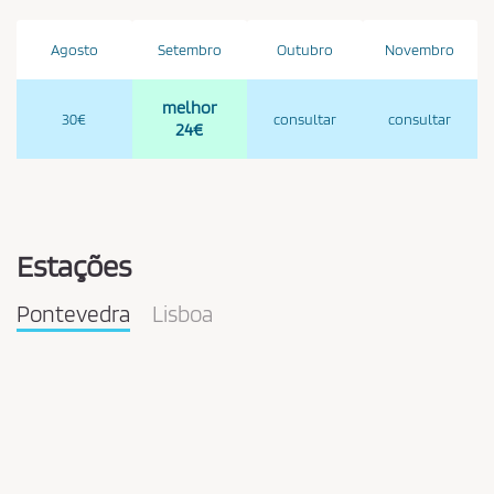
Agosto
Setembro
Outubro
Novembro
melhor
30€
consultar
consultar
24€
Estações
Pontevedra
Lisboa
Pareja
en
la
estación