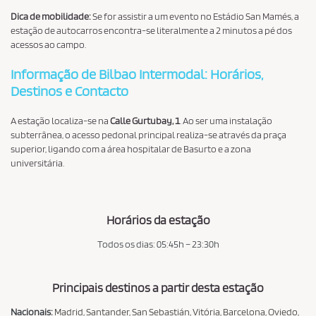
Dica de mobilidade:
Se for assistir a um evento no Estádio San Mamés, a
estação de autocarros encontra-se literalmente a 2 minutos a pé dos
acessos ao campo.
Informação de Bilbao Intermodal: Horários,
Destinos e Contacto
A estação localiza-se na
Calle Gurtubay, 1
. Ao ser uma instalação
subterrânea, o acesso pedonal principal realiza-se através da praça
superior, ligando com a área hospitalar de Basurto e a zona
universitária.
Horários da estação
Todos os dias: 05:45h – 23:30h
Principais destinos a partir desta estação
Nacionais
:
Madrid, Santander, San Sebastián, Vitória, Barcelona, Oviedo,