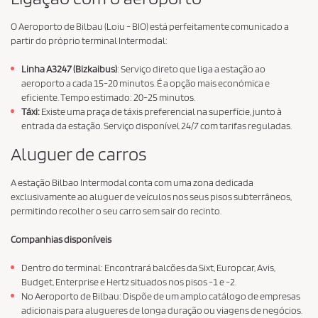
O Aeroporto de Bilbau (Loiu - BIO) está perfeitamente comunicado a
partir do próprio terminal Intermodal:
Linha A3247 (Bizkaibus)
: Serviço direto que liga a estação ao
aeroporto a cada 15-20 minutos. É a opção mais económica e
eficiente. Tempo estimado: 20-25 minutos.
Táxi:
Existe uma praça de táxis preferencial na superfície, junto à
entrada da estação. Serviço disponível 24/7 com tarifas reguladas.
Aluguer de carros
A estação Bilbao Intermodal conta com uma zona dedicada
exclusivamente ao aluguer de veículos nos seus pisos subterrâneos,
permitindo recolher o seu carro sem sair do recinto.
Companhias disponíveis
Dentro do terminal: Encontrará balcões da Sixt, Europcar, Avis,
Budget, Enterprise e Hertz situados nos pisos -1 e -2.
No Aeroporto de Bilbau: Dispõe de um amplo catálogo de empresas
adicionais para alugueres de longa duração ou viagens de negócios.