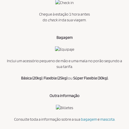
Chegue à estação 1 hora antes
do
check in
da sua viagem.
Bagagem
Inclui um acessório pequeno de mão e uma mala no porão segundo a
sua tarifa.
Básica (20kg)
,
Flexible (25kg)
ou
Súper Flexible (30kg).
Outra informação
Consulte toda a informação sobre a sua
bagagem
e
mascota.