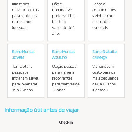
ilimitadas
Não é
Basco e
durante 30 dias
nominativo,
comunidades
para centenas
pode partilhá-
vizinhas com
de destinos
lo e tem
descontos
(pessoal).
validade de 1
especiais.
ano.
Bono Mensal
Bono Mensal
Bono Gratuito
JOVEM
ADULTO
CRIANÇA
Tarifa plana
Opção pessoal
Viagens sem
pessoal e
para viagens
custo para os
intransmissível
recorrentes
mais pequenos
para jovens de
para maiores de
de 0 a 14 anos
15 a 26 anos.
26 anos.
(Pessoal).
Informação útil antes de viajar
Check in