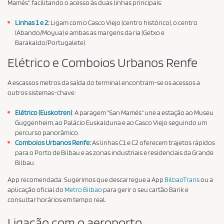
Mamés", facilitando o acesso às duas linhas principais:
Linhas 1 e 2
:
Ligam com o Casco Viejo (centro histórico), o centro
(Abando/Moyua) e ambas as margens da ria (Getxo e
Barakaldo/Portugalete).
Elétrico e Comboios Urbanos Renfe
A escassos metros da saída do terminal encontram-se os acessos a
outros sistemas-chave:
Elétrico (Euskotren)
:
A paragem "San Mamés" une a estação ao Museu
Guggenheim, ao Palácio Euskalduna e ao Casco Viejo seguindo um
percurso panorâmico.
Comboios Urbanos Renfe
:
As linhas C1 e C2 oferecem trajetos rápidos
para o Porto de Bilbau e as zonas industriais e residenciais da Grande
Bilbau.
App recomendada: Sugerimos que descarregue a App
BilbaoTrans
ou a
aplicação oficial do
Metro Bilbao
para gerir o seu cartão Barik e
consultar horários em tempo real.
Ligação com o aeroporto