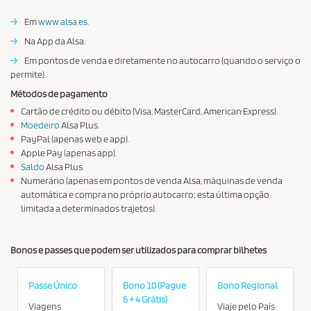
→
Em
www.alsa.es
.
→
Na App da Alsa.
→
Em pontos de venda e diretamente no autocarro (quando o serviço o
permite).
Métodos de pagamento
Cartão de crédito ou débito (Visa, MasterCard, American Express).
Moedeiro
Alsa Plus.
PayPal (apenas web e app).
Apple Pay (apenas app).
Saldo
Alsa Plus.
Numerário (apenas em pontos de venda Alsa, máquinas de venda
automática e compra no próprio autocarro; esta última opção
limitada a determinados trajetos).
Bonos e passes que podem ser utilizados para comprar bilhetes
Passe Único
Bono 10 (Pague
Bono Regional
6 + 4 Grátis)
Viagens
Viaje pelo País