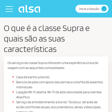
Skip to Main Content
Toggle navigation
Inicie a Sessão
O que é a classe Supra e
quais são as suas
características
Os serviços de classe Supra oferecem uma experiência única de
viagem com as seguintes comodidades:
Casa de banho a bordo.
Bancos de pele com apoio das pernas e uma fila de assentos
individuais.
Ligação Wi-Fi aberta. Wi-Fi de alta velocidade para clientes
Alsa Plus.
Serviço de entretenimento a bordo “Ociobus” através de
ecrãs com filmes atuais, documentários, séries, videoclipes,
notícias, etc.