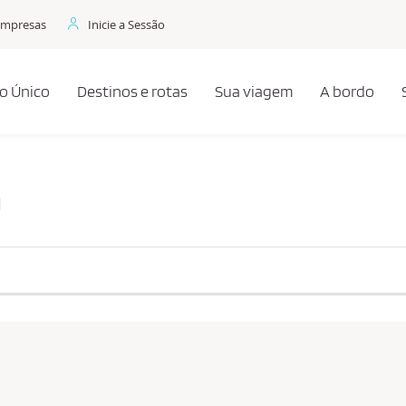
Empresas
Inicie a Sessão
o Único
Destinos e rotas
Sua viagem
A bordo
a